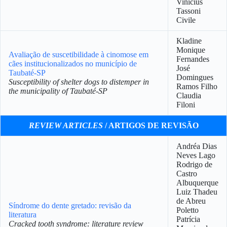
Vinicius
Tassoni
Civile
Kladine
Monique
Avaliação de suscetibilidade à cinomose em
Fernandes
cães institucionalizados no município de
José
Taubaté-SP
Domingues
Susceptibility of shelter dogs to distemper in
Ramos Filho
the municipality of Taubaté-SP
Claudia
Filoni
REVIEW ARTICLES
/ ARTIGOS DE REVISÃO
Andréa Dias
Neves Lago
Rodrigo de
Castro
Albuquerque
Luiz Thadeu
de Abreu
Síndrome do dente gretado: revisão da
Poletto
literatura
Patrícia
Cracked tooth syndrome: literature review