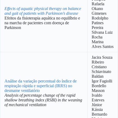
Rafaela
Effects of aquatic physical therapy on balance
Okano
and gait of patients with Parkinson’s disease
Gimenes
Efeitos da fisioterapia aquática no equilíbrio e
Rodolpho
na marcha de pacientes com doença de
Patines
Parkinson
Pereira
Silvana Luiz
Rocha
Marina
Alves Santos
Jacira Souza
Ribeiro
Cristiano
Schiavinato
Baldan
Análise da variação percentual do índice de
Igor Fagiolli
respiração rápida e superficial (IRRS) no
Bordello
desmame ventilatório
Masson
Analysis of percentage change of the rapid
Ivaldo
shallow breathing index (RSBI) in the weaning
Esteves
of mechanical ventilation
Júnior
Kássia
Bernardo