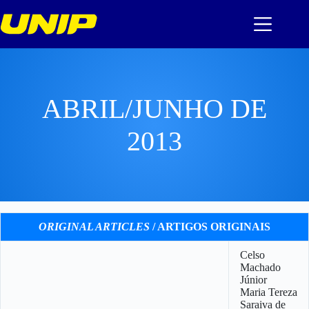
Pular
para
o
conteúdo
ABRIL/JUNHO DE
2013
ORIGINAL ARTICLES
/ ARTIGOS ORIGINAIS
Celso
Machado
Júnior
Maria Tereza
Saraiva de