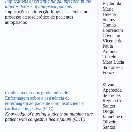
Implications of systemic fungal infection in the
Espindula
atherosclerosis of autopsied patients
Maria
Implicações da infecção fúngica sistêmica no
Helena
processo aterosclerótico de pacientes
Soares
autopsiados
Camila
Lourencini
Cavellani
Vicente de
Paula
Antunes
Teixeira
Mara Lúcia
da Fonseca
Ferraz
Silvania
Aparecida
Conhecimento dos graduandos de
de Freitas
Enfermagem sobre a assistência de
Regina Célia
enfermagem ao paciente com insuficiência
Santos
cardíaca congestiva (ICC)
Diogo
Knowledge of nursing students on nursing care
Jaqueline de
patient with congestive heart failure (CHF)
Oliveira
Santos