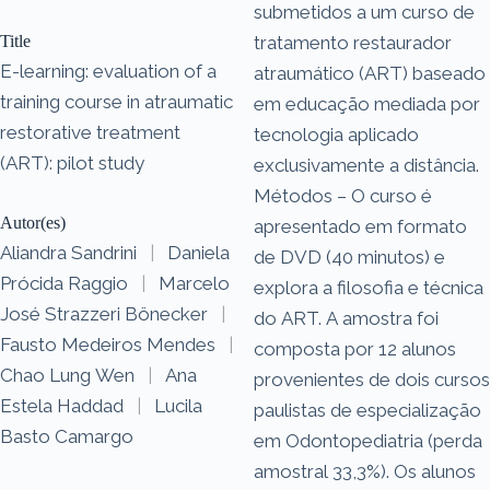
submetidos a um curso de
Title
tratamento restaurador
E-learning: evaluation of a
atraumático (ART) baseado
training course in atraumatic
em educação mediada por
restorative treatment
tecnologia aplicado
(ART): pilot study
exclusivamente a distância.
Métodos – O curso é
Autor(es)
apresentado em formato
Aliandra Sandrini
|
Daniela
de DVD (40 minutos) e
Prócida Raggio
|
Marcelo
explora a filosofia e técnica
José Strazzeri Bönecker
|
do ART. A amostra foi
Fausto Medeiros Mendes
|
composta por 12 alunos
Chao Lung Wen
|
Ana
provenientes de dois cursos
Estela Haddad
|
Lucila
paulistas de especialização
Basto Camargo
em Odontopediatria (perda
amostral 33,3%). Os alunos