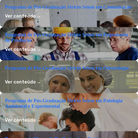
Programa de Pós-Graduação Stricto Sensu em Comunicação
Ver conteúdo →
Programa de Pós-Graduação Stricto Sensu em Engenharia
de Produção
Ver conteúdo →
Programa de Pós-Graduação Stricto Sensu em Odontologia
Ver conteúdo →
Programa de Pós-Graduação Stricto Sensu em Patologia
Ambiental e Experimental
Ver conteúdo →