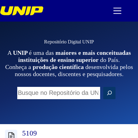
Pular
para
o
conteúdo
Repositório Digital UNIP
A
UNIP
é uma das
maiores e mais conceituadas
instituições de ensino superior
do País.
Conheça a
produção científica
desenvolvida pelos
nossos docentes, discentes e pesquisadores.
P
e
s
q
u
i
s
a
r
5109