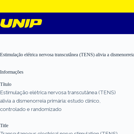
Pular
para
o
conteúdo
Estimulação elétrica nervosa transcutânea (TENS) alivia a dismenorreia
Informações
Título
Estimulação elétrica nervosa transcutânea (TENS)
alivia a dismenorreia primária: estudo clínico,
controlado e randomizado
Title
Transcutaneous electrical nerve stimulation (TENS)