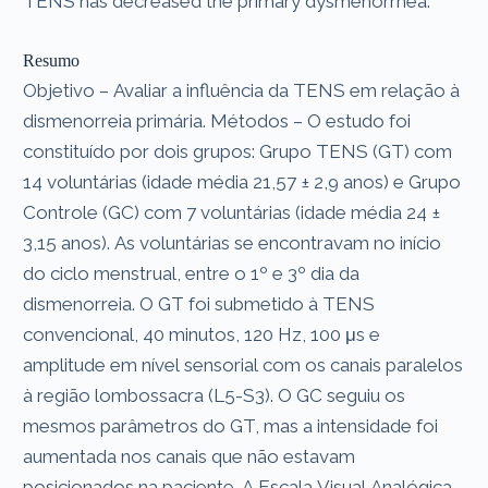
TENS has decreased the primary dysmenorrhea.
Resumo
Objetivo – Avaliar a influência da TENS em relação à
dismenorreia primária. Métodos – O estudo foi
constituído por dois grupos: Grupo TENS (GT) com
14 voluntárias (idade média 21,57 ± 2,9 anos) e Grupo
Controle (GC) com 7 voluntárias (idade média 24 ±
3,15 anos). As voluntárias se encontravam no início
do ciclo menstrual, entre o 1º e 3º dia da
dismenorreia. O GT foi submetido à TENS
convencional, 40 minutos, 120 Hz, 100 μs e
amplitude em nível sensorial com os canais paralelos
à região lombossacra (L5-S3). O GC seguiu os
mesmos parâmetros do GT, mas a intensidade foi
aumentada nos canais que não estavam
posicionados na paciente. A Escala Visual Analógica