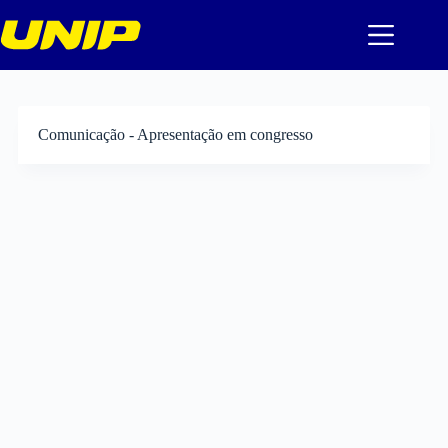
Pular
para
o
conteúdo
Comunicação - Apresentação em congresso