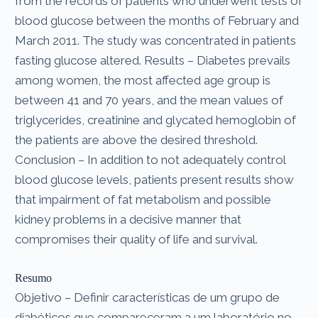
from the records of patients who underwent tests of
blood glucose between the months of February and
March 2011. The study was concentrated in patients
fasting glucose altered. Results – Diabetes prevails
among women, the most affected age group is
between 41 and 70 years, and the mean values of
triglycerides, creatinine and glycated hemoglobin of
the patients are above the desired threshold.
Conclusion – In addition to not adequately control
blood glucose levels, patients present results show
that impairment of fat metabolism and possible
kidney problems in a decisive manner that
compromises their quality of life and survival.
Resumo
Objetivo – Definir características de um grupo de
diabéticos que compareceram a um laboratório no