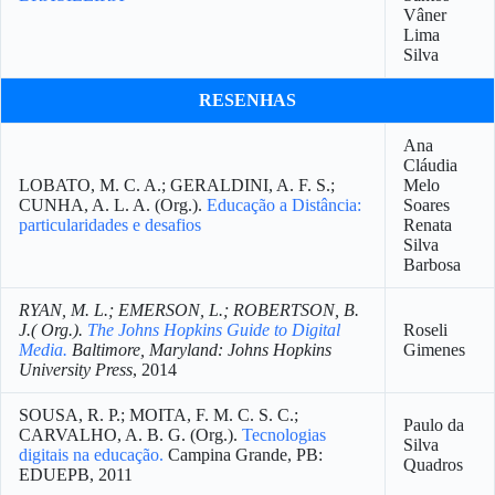
Vâner
Lima
Silva
RESENHAS
Ana
Cláudia
LOBATO, M. C. A.; GERALDINI, A. F. S.;
Melo
CUNHA, A. L. A. (Org.).
Educação a Distância:
Soares
particularidades e desafios
Renata
Silva
Barbosa
RYAN, M. L.; EMERSON, L.; ROBERTSON, B.
J.( Org.).
The Johns Hopkins Guide to Digital
Roseli
Media.
Baltimore, Maryland: Johns Hopkins
Gimenes
University Press
, 2014
SOUSA, R. P.; MOITA, F. M. C. S. C.;
Paulo da
CARVALHO, A. B. G. (Org.).
Tecnologias
Silva
digitais na educação.
Campina Grande, PB:
Quadros
EDUEPB, 2011