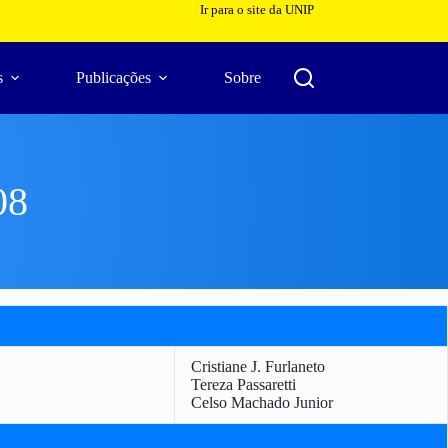
Ir para o site da UNIP
s
Publicações
Sobre
08
Cristiane J. Furlaneto
Tereza Passaretti
Celso Machado Junior