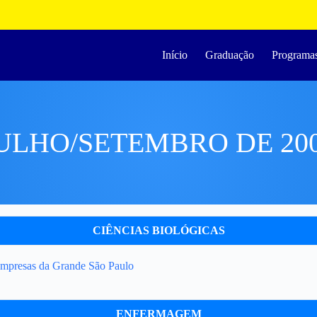
Início
Graduação
Programa
ULHO/SETEMBRO DE 20
CIÊNCIAS BIOLÓGICAS
 empresas da Grande São Paulo
ENFERMAGEM