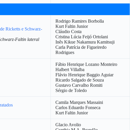
Rodrigo Ramires Borbolla
Kurt Faltin Junior
 de Ricketts e Schwarz-
Cláudio Costa
Cristina Lúcia Feijó Ortolani
Schwarz-Faltin lateral
Inês Kikue Nakamura Kamitsuji
Carla Patrícia de Figueiredo
Rodrigues
Fábio Henrique Lozano Monteiro
Halbert Villalba
Flávio Henrique Baggio Aguiar
Ricardo Salgado de Souza
Gustavo Carvalho Romiti
Sérgio de Toledo
Camila Marques Massaini
ratados
Carlos Eduardo Fonseca
Kurt Faltin Junior
Glacio Avolio
Cynthia M.A. Brandão