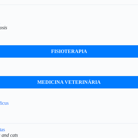
a
osis
FISIOTERAPIA
MEDICINA VETERINÁRIA
ficus
tas
 and cats