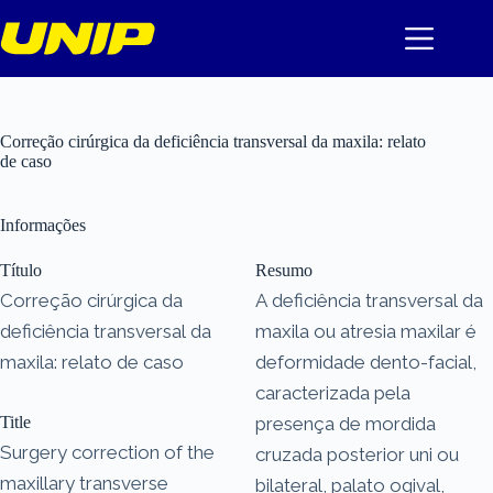
Pular
para
o
conteúdo
Correção cirúrgica da deficiência transversal da maxila: relato
de caso
Informações
Título
Resumo
Correção cirúrgica da
A deficiência transversal da
deficiência transversal da
maxila ou atresia maxilar é
maxila: relato de caso
deformidade dento-facial,
caracterizada pela
Title
presença de mordida
Surgery correction of the
cruzada posterior uni ou
maxillary transverse
bilateral, palato ogival,