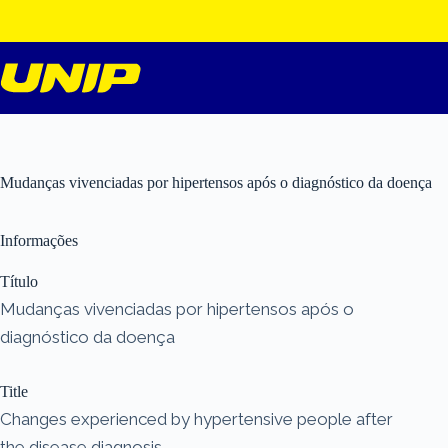
Pular
para
o
conteúdo
Mudanças vivenciadas por hipertensos após o diagnóstico da doença
Informações
Título
Mudanças vivenciadas por hipertensos após o
diagnóstico da doença
Title
Changes experienced by hypertensive people after
the disease diagnosis