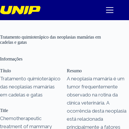
Pular
para
o
conteúdo
Tratamento quimioterápico das neoplasias mamárias em
cadelas e gatas
Informações
Título
Resumo
Tratamento quimioterápico
A neoplasia mamária é um
das neoplasias mamárias
tumor frequentemente
em cadelas e gatas
observado na rotina da
clínica veterinária. A
Title
ocorrência desta neoplasia
Chemotherapeutic
está relacionada
treatment of mammary
principalmente a fatores