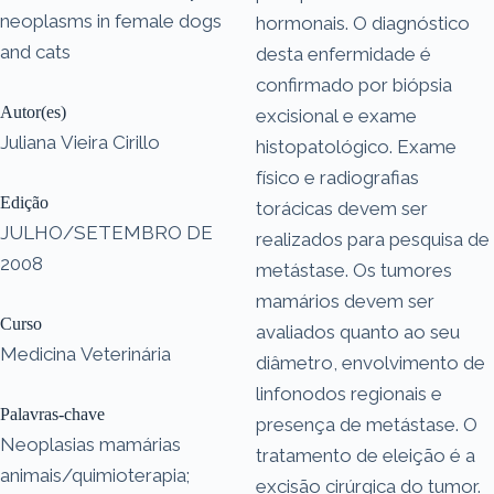
neoplasms in female dogs
hormonais. O diagnóstico
and cats
desta enfermidade é
confirmado por biópsia
Autor(es)
excisional e exame
Juliana Vieira Cirillo
histopatológico. Exame
físico e radiografias
Edição
torácicas devem ser
JULHO/SETEMBRO DE
realizados para pesquisa de
2008
metástase. Os tumores
mamários devem ser
Curso
avaliados quanto ao seu
Medicina Veterinária
diâmetro, envolvimento de
linfonodos regionais e
Palavras-chave
presença de metástase. O
Neoplasias mamárias
tratamento de eleição é a
animais/quimioterapia;
excisão cirúrgica do tumor.