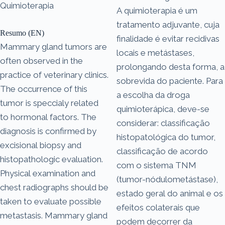
Quimioterapia
A quimioterapia é um
tratamento adjuvante, cuja
Resumo (EN)
finalidade é evitar recidivas
Mammary gland tumors are
locais e metástases,
often observed in the
prolongando desta forma, a
practice of veterinary clinics.
sobrevida do paciente. Para
The occurrence of this
a escolha da droga
tumor is speccialy related
quimioterápica, deve-se
to hormonal factors. The
considerar: classificação
diagnosis is confirmed by
histopatológica do tumor,
excisional biopsy and
classificação de acordo
histopathologic evaluation.
com o sistema TNM
Physical examination and
(tumor-nódulometástase),
chest radiographs should be
estado geral do animal e os
taken to evaluate possible
efeitos colaterais que
metastasis. Mammary gland
podem decorrer da