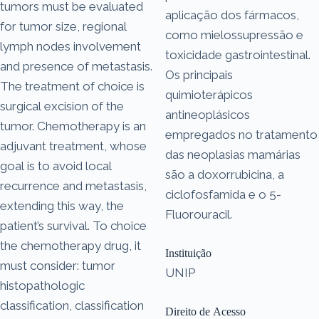
tumors must be evaluated
aplicação dos fármacos,
for tumor size, regional
como mielossupressão e
lymph nodes involvement
toxicidade gastrointestinal.
and presence of metastasis.
Os principais
The treatment of choice is
quimioterápicos
surgical excision of the
antineoplásicos
tumor. Chemotherapy is an
empregados no tratamento
adjuvant treatment, whose
das neoplasias mamárias
goal is to avoid local
são a doxorrubicina, a
recurrence and metastasis,
ciclofosfamida e o 5-
extending this way, the
Fluorouracil.
patient’s survival. To choice
the chemotherapy drug, it
Instituição
must consider: tumor
UNIP
histopathologic
classification, classification
Direito de Acesso