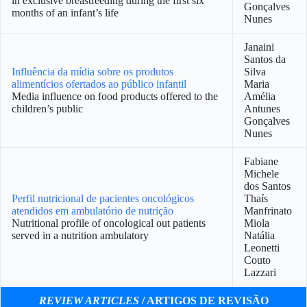
in exclusive breastfeeding during the first six
Gonçalves
months of an infant’s life
Nunes
Janaini
Santos da
Influência da mídia sobre os produtos
Silva
alimentícios ofertados ao público infantil
Maria
Media influence on food products offered to the
Amélia
children’s public
Antunes
Gonçalves
Nunes
Fabiane
Michele
dos Santos
Perfil nutricional de pacientes oncológicos
Thaís
atendidos em ambulatório de nutrição
Manfrinato
Nutritional profile of oncological out patients
Miola
served in a nutrition ambulatory
Natália
Leonetti
Couto
Lazzari
REVIEW ARTICLES
/ ARTIGOS DE REVISÃO