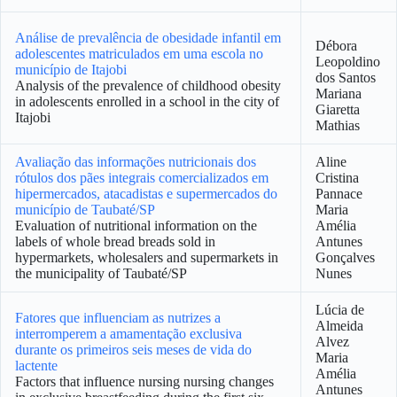
Análise de prevalência de obesidade infantil em
Débora
adolescentes matriculados em uma escola no
Leopoldino
município de Itajobi
dos Santos
Analysis of the prevalence of childhood obesity
Mariana
in adolescents enrolled in a school in the city of
Giaretta
Itajobi
Mathias
Avaliação das informações nutricionais dos
Aline
rótulos dos pães integrais comercializados em
Cristina
hipermercados, atacadistas e supermercados do
Pannace
município de Taubaté/SP
Maria
Evaluation of nutritional information on the
Amélia
labels of whole bread breads sold in
Antunes
hypermarkets, wholesalers and supermarkets in
Gonçalves
the municipality of Taubaté/SP
Nunes
Lúcia de
Fatores que influenciam as nutrizes a
Almeida
interromperem a amamentação exclusiva
Alvez
durante os primeiros seis meses de vida do
Maria
lactente
Amélia
Factors that influence nursing nursing changes
Antunes