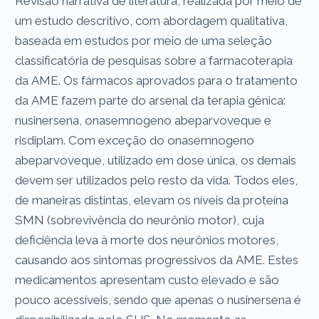
Revisão narrativa de literatura, realizada por meio de
um estudo descritivo, com abordagem qualitativa,
baseada em estudos por meio de uma seleção
classificatória de pesquisas sobre a farmacoterapia
da AME. Os fármacos aprovados para o tratamento
da AME fazem parte do arsenal da terapia gênica:
nusinersena, onasemnogeno abeparvoveque e
risdiplam. Com exceção do onasemnogeno
abeparvoveque, utilizado em dose única, os demais
devem ser utilizados pelo resto da vida. Todos eles,
de maneiras distintas, elevam os níveis da proteína
SMN (sobrevivência do neurônio motor), cuja
deficiência leva à morte dos neurônios motores,
causando aos sintomas progressivos da AME. Estes
medicamentos apresentam custo elevado e são
pouco acessíveis, sendo que apenas o nusinersena é