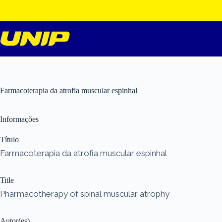
Pular
para
o
conteúdo
Farmacoterapia da atrofia muscular espinhal
Informações
Título
Farmacoterapia da atrofia muscular espinhal
Title
Pharmacotherapy of spinal muscular atrophy
Autor(es)