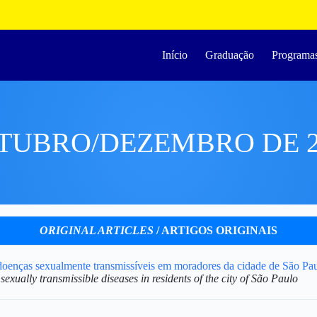
Início
Graduação
Programa
TUBRO/DEZEMBRO DE 2
ORIGINAL ARTICLES
/ ARTIGOS ORIGINAIS
doenças sexualmente transmissíveis em moradores da cidade de São Pa
exually transmissible diseases in residents of the city of São Paulo