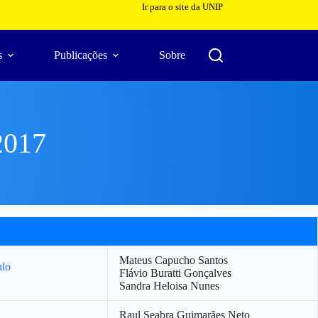
Ir para o site da UNIP
s
Publicações
Sobre
017
Mateus Capucho Santos
ulo
Flávio Buratti Gonçalves
Sandra Heloisa Nunes
Raul Seabra Guimarães Neto