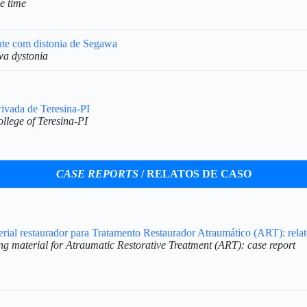
ce time
ente com distonia de Segawa
awa dystonia
rivada de Teresina-PI
ollege of Teresina-PI
CASE REPORTS
/ RELATOS DE CASO
ial restaurador para Tratamento Restaurador Atraumático (ART): relat
ing material for Atraumatic Restorative Treatment (ART): case report