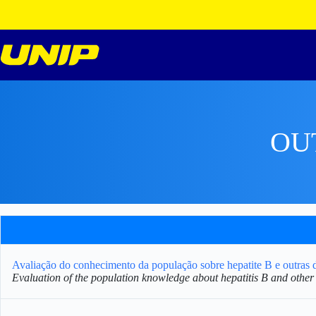
Pular
para
o
conteúdo
OU
Avaliação do conhecimento da população sobre hepatite B e outras 
Evaluation of the population knowledge about hepatitis B and other s