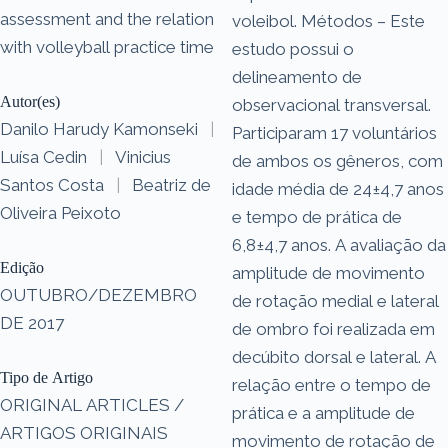
assessment and the relation
voleibol. Métodos – Este
with volleyball practice time
estudo possui o
delineamento de
Autor(es)
observacional transversal.
Danilo Harudy Kamonseki
|
Participaram 17 voluntários
Luísa Cedin
|
Vinicius
de ambos os gêneros, com
Santos Costa
|
Beatriz de
idade média de 24±4,7 anos
Oliveira Peixoto
e tempo de prática de
6,8±4,7 anos. A avaliação da
Edição
amplitude de movimento
OUTUBRO/DEZEMBRO
de rotação medial e lateral
DE 2017
de ombro foi realizada em
decúbito dorsal e lateral. A
Tipo de Artigo
relação entre o tempo de
ORIGINAL ARTICLES /
prática e a amplitude de
ARTIGOS ORIGINAIS
movimento de rotação de