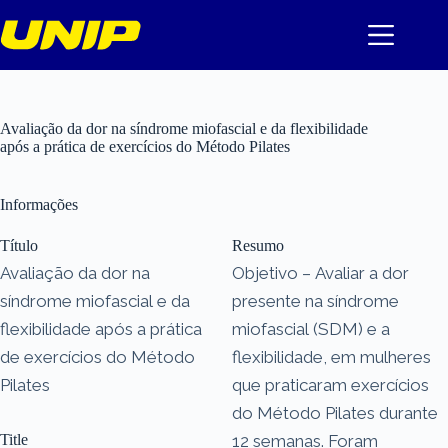
Pular
para
o
conteúdo
Avaliação da dor na síndrome miofascial e da flexibilidade
após a prática de exercícios do Método Pilates
Informações
Título
Resumo
Avaliação da dor na
Objetivo – Avaliar a dor
síndrome miofascial e da
presente na síndrome
flexibilidade após a prática
miofascial (SDM) e a
de exercícios do Método
flexibilidade, em mulheres
Pilates
que praticaram exercícios
do Método Pilates durante
Title
12 semanas. Foram