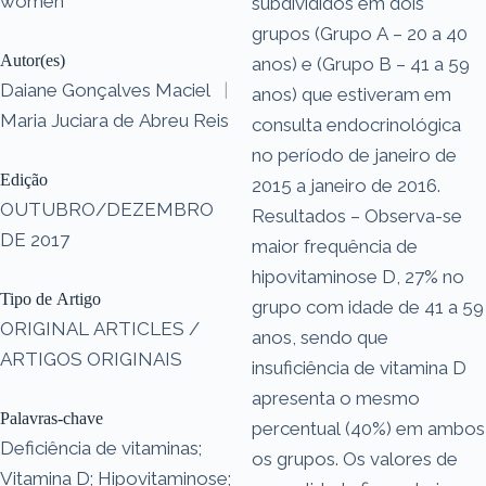
women
subdivididos em dois
grupos (Grupo A – 20 a 40
Autor(es)
anos) e (Grupo B – 41 a 59
Daiane Gonçalves Maciel
|
anos) que estiveram em
Maria Juciara de Abreu Reis
consulta endocrinológica
no período de janeiro de
Edição
2015 a janeiro de 2016.
OUTUBRO/DEZEMBRO
Resultados – Observa-se
DE 2017
maior frequência de
hipovitaminose D, 27% no
Tipo de Artigo
grupo com idade de 41 a 59
ORIGINAL ARTICLES /
anos, sendo que
ARTIGOS ORIGINAIS
insuficiência de vitamina D
apresenta o mesmo
Palavras-chave
percentual (40%) em ambos
Deficiência de vitaminas;
os grupos. Os valores de
Vitamina D; Hipovitaminose;