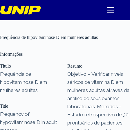
Pular
para
o
conteúdo
Frequência de hipovitaminose D em mulheres adultas
Informações
Título
Resumo
Frequência de
Objetivo – Verificar níveis
hipovitaminose D em
séricos de vitamina D em
mulheres adultas
mulheres adultas através da
análise de seus exames
Title
laboratoriais. Métodos –
Frequency of
Estudo retrospectivo de 30
hypovitaminose D in adult
prontuários de pacientes