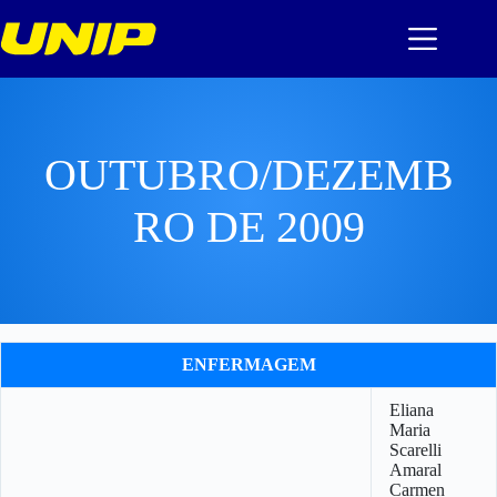
Pular
para
o
conteúdo
OUTUBRO/DEZEMB
RO DE 2009
ENFERMAGEM
Eliana
Maria
Scarelli
Amaral
Carmen