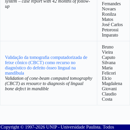
system – case report with 42 months of follow-
Fernandes
up
Novaes
Ronilza
Matos
José Carlos
Petorossi
Imparato
Bruno
Vieira
Validação da tomografia computadorizada de
Caputo
feixe cônico (CBCT) como recurso no
Silvana
diagnóstico do defeito ósseo lingual na
Maria
mandíbula
Felicori
Validation of cone-beam computed tomography
Elcio
(CBCT) as resource to diagnosis of lingual
Magdalena
bone defect in mandible
Giovani
Claudio
Costa
Copyright © 1997-2026 UNIP - Universidade Paulista. Todos