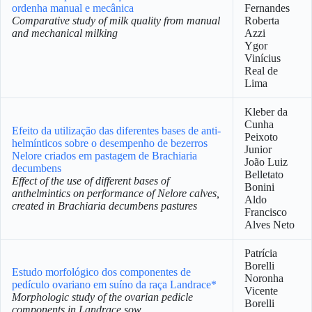
ordenha manual e mecânica
Fernandes
Comparative study of milk quality from manual
Roberta
and mechanical milking
Azzi
Ygor
Vinícius
Real de
Lima
Kleber da
Cunha
Efeito da utilização das diferentes bases de anti-
Peixoto
helmínticos sobre o desempenho de bezerros
Junior
Nelore criados em pastagem de Brachiaria
João Luiz
decumbens
Belletato
Effect of the use of different bases of
Bonini
anthelmintics on performance of Nelore calves,
Aldo
created in Brachiaria decumbens pastures
Francisco
Alves Neto
Patrícia
Borelli
Estudo morfológico dos componentes de
Noronha
pedículo ovariano em suíno da raça Landrace*
Vicente
Morphologic study of the ovarian pedicle
Borelli
components in Landrace sow