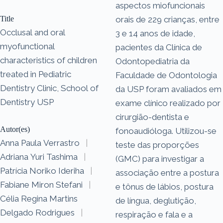
aspectos miofuncionais
Title
orais de 229 crianças, entre
Occlusal and oral
3 e 14 anos de idade,
myofunctional
pacientes da Clínica de
characteristics of children
Odontopediatria da
treated in Pediatric
Faculdade de Odontologia
Dentistry Clinic, School of
da USP foram avaliados em
Dentistry USP
exame clínico realizado por
cirurgião-dentista e
Autor(es)
fonoaudióloga. Utilizou-se
Anna Paula Verrastro
|
teste das proporções
Adriana Yuri Tashima
|
(GMC) para investigar a
Patrícia Noriko Ideriha
|
associação entre a postura
Fabiane Miron Stefani
|
e tônus de lábios, postura
Célia Regina Martins
de língua, deglutição,
Delgado Rodrigues
|
respiração e fala e a