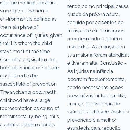
into the medical literature
tendo como principal causa
since 1970. The home
queda da própria altura,
environment is defined as
seguido por acidentes de
the main place of
transporte e intoxicações,
occurrence of injuries, given
predominando o gênero
that it is where the child
masculino. As crianças em
stays most of the time.
sua maioria foram atendidas
Currently, physical injuries,
e tiveram alta. Conclusão -
both intentional or not, are
As injúrias na infância
considered to be
ocorrem frequentemente,
susceptible of prevention.
sendo necessárias ações
The accidents occurred in
preventivas junto à família,
childhood have a large
criança, profissionais de
representation as cause of
saúde e sociedade. Assim, a
morbimortality, being, thus,
prevenção é a melhor
a great problem of public
estratégia para redução