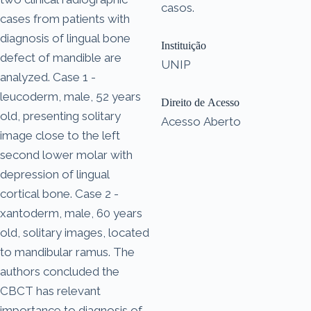
casos.
cases from patients with
diagnosis of lingual bone
Instituição
defect of mandible are
UNIP
analyzed. Case 1 -
leucoderm, male, 52 years
Direito de Acesso
old, presenting solitary
Acesso Aberto
image close to the left
second lower molar with
depression of lingual
cortical bone. Case 2 -
xantoderm, male, 60 years
old, solitary images, located
to mandibular ramus. The
authors concluded the
CBCT has relevant
importance to diagnosis of