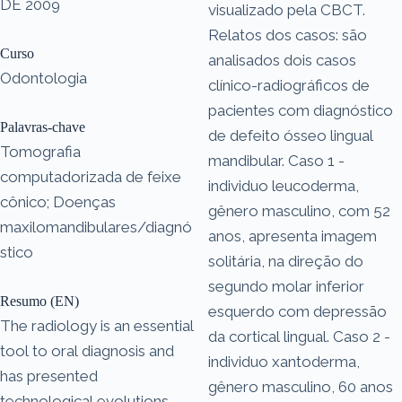
DE 2009
visualizado pela CBCT.
Relatos dos casos: são
Curso
analisados dois casos
Odontologia
clínico-radiográficos de
pacientes com diagnóstico
Palavras-chave
de defeito ósseo lingual
Tomografia
mandibular. Caso 1 -
computadorizada de feixe
individuo leucoderma,
cônico; Doenças
gênero masculino, com 52
maxilomandibulares/diagnó
anos, apresenta imagem
stico
solitária, na direção do
segundo molar inferior
Resumo (EN)
esquerdo com depressão
The radiology is an essential
da cortical lingual. Caso 2 -
tool to oral diagnosis and
individuo xantoderma,
has presented
gênero masculino, 60 anos
technological evolutions