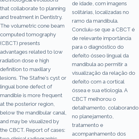
de idade, com imagens
that collaborate to planning
solitárias, localizadas no
and treatment in Dentistry.
ramo da mandíbula.
The volumetric cone beam
Concluiu-se que a CBCT é
computed tomography
de relevante importância
(CBCT) presents
para o diagnóstico do
advantages related to low
defeito ósseo lingual da
radiation dose e high
mandíbula ao permitir a
definition to maxillary
visualização da relação do
lesions. The Stafne's cyst or
defeito com a cortical
lingual bone defect of
óssea e sua etiologia. A
mandible is more frequent
CBCT melhorou o
at the posterior region,
detalhamento, colaborando
below the mandibular canal,
no planejamento,
and may be visualized by
tratamento e
the CBCT. Report of cases:
acompanhamento dos
two clinical radiographic