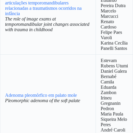
Eduardo
articulações temporomandibulares
Pereira Dutra
relacionadas a traumatismos ocorridos na
Marcelo
infância
Marcucci
The role of image exams at
Renato
temporomandibular joint changes associated
Cardoso
with trauma in childhood
Felipe Paes
Varoli
Karina Cecília
Panelli Santos
Estevam
Rubens Utumi
Daniel Galera
Bernabé
Camila
Eduarda
Zambon
Adenoma pleomórfico em palato mole
Irineu
Pleomorphic adenoma of the soft palate
Gregnanin
Pedron
Maria Paula
Siqueira Melo
Peres
André Caroli