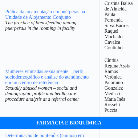
Cristina Balisa
de Almeida
Prática da amamentação em puérperas na
Paula
Unidade de Alojamento Conjunto
Fernanda
The practice of breastfeeding among
Silva Barros
puerperals in the rooming-in facility
Raquel
Machado
Cavalca
Coutinho
Cínthia
Regina Assis
Mulheres vitimadas sexualmente – perfil
Ramos
sociodemográfico e análise do atendimento
Verônica
em um centro de referência
Palomino
Sexually abused women – social and
Gonzalez
demographic profile and health care
Medicci
procedure analysis at a referral center
Maria Inês
Rosselli
Puccia
FARMÁCIA E BIOQUÍMICA
Determinação de polifenóis (taninos) em