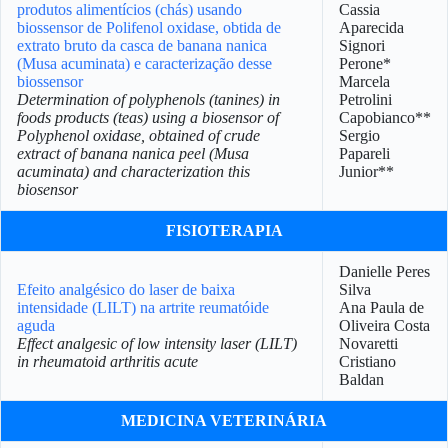
produtos alimentícios (chás) usando
Cassia
biossensor de Polifenol oxidase, obtida de
Aparecida
extrato bruto da casca de banana nanica
Signori
(Musa acuminata) e caracterização desse
Perone*
biossensor
Marcela
Determination of polyphenols (tanines) in
Petrolini
foods products (teas) using a biosensor of
Capobianco**
Polyphenol oxidase, obtained of crude
Sergio
extract of banana nanica peel (Musa
Papareli
acuminata) and characterization this
Junior**
biosensor
FISIOTERAPIA
Danielle Peres
Efeito analgésico do laser de baixa
Silva
intensidade (LILT) na artrite reumatóide
Ana Paula de
aguda
Oliveira Costa
Effect analgesic of low intensity laser (LILT)
Novaretti
in rheumatoid arthritis acute
Cristiano
Baldan
MEDICINA VETERINÁRIA