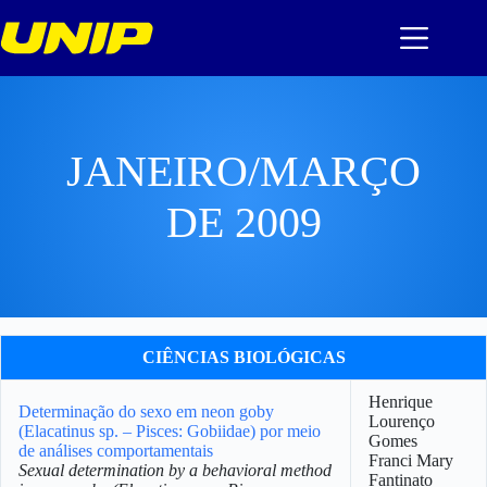
Pular
para
o
conteúdo
JANEIRO/MARÇO
DE 2009
CIÊNCIAS BIOLÓGICAS
Henrique
Determinação do sexo em neon goby
Lourenço
(Elacatinus sp. – Pisces: Gobiidae) por meio
Gomes
de análises comportamentais
Franci Mary
Sexual determination by a behavioral method
Fantinato