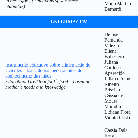
in neon goby (Elacatinus sp.– Pisces:
Maria Martha
Gobiidae)
Bernardi
ENFERMAGEM
Denise
Fernanda
Valezin
Eliane
Ballestero
Juliana
Instrumento educativo sobre alimentação de
Cardoso
lactentes – baseado nas necessidades de
Aparecido
conhecimento das mães
Juliana Fulan
Educational tool to infant´s food – based on
Ribeiro
mother´s needs and knowledge
Priscilla
Cássia de
Moura
Marinho
Lidiana Flora
Vidôto Costa
Cássia Dala
Rosa