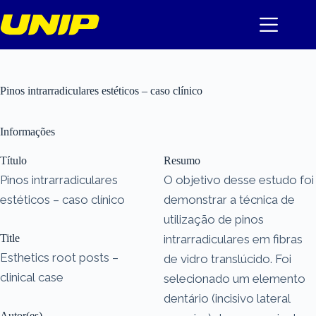
Pular
para
o
conteúdo
Pinos intrarradiculares estéticos – caso clínico
Informações
Título
Resumo
Pinos intrarradiculares
O objetivo desse estudo foi
estéticos – caso clínico
demonstrar a técnica de
utilização de pinos
Title
intrarradiculares em fibras
Esthetics root posts –
de vidro translúcido. Foi
clinical case
selecionado um elemento
dentário (incisivo lateral
Autor(es)