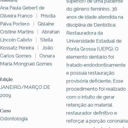
superior) de uma paciente
Ana Paula Gebert de
do gênero feminino, 36
Oliveira Franco
|
Priscila
anos de idade atendida na
Paiva Portero
|
Gislaine
disciplina de Dentística
Cristine Martins
|
Abrahan
Restauradora da
Lincoln Calixto
|
Stella
Universidade Estadual de
Kossatz Pereira
|
João
Ponta Grossa (UEPG). O
Carlos Gomes
|
Osnara
elemento dentário foi
Maria Mongruel Gomes
tratado endodonticamente
e possuía restauração
Edição
provisória deficiente. Esse
JANEIRO/MARÇO DE
procedimento foi realizado
2009
com o intuito de gerar
retenção ao material
Curso
restaurador definitivo e
Odontologia
reforçar a porção coronária