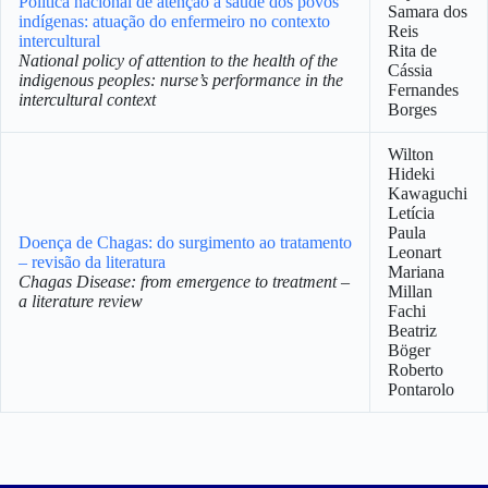
Política nacional de atenção à saúde dos povos
Samara dos
indígenas: atuação do enfermeiro no contexto
Reis
intercultural
Rita de
National policy of attention to the health of the
Cássia
indigenous peoples: nurse’s performance in the
Fernandes
intercultural context
Borges
Wilton
Hideki
Kawaguchi
Letícia
Paula
Doença de Chagas: do surgimento ao tratamento
Leonart
– revisão da literatura
Mariana
Chagas Disease: from emergence to treatment –
Millan
a literature review
Fachi
Beatriz
Böger
Roberto
Pontarolo