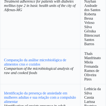
Treatment adherence for patients with diabetes
Nayhan
mellitus type 2 in basic health units of the city of
Andrade
Alfenas-MG
dos Santos
Roberta
Bessa
Veloso
Silva
Gérsika
Bitencourt
Santos
Barros
Thaís
Manfrinato
Comparação da análise microbiológica de
Miola
alimentos crus e cozidos
Fernanda
Comparison of the microbiological analysis of
Ramos de
raw and cooked foods
Oliveira
Pires
Lethicia da
Identificação da presença de ansiedade em
Silva
mulheres adultas e sua relação com a compulsão
Cassia
alimentar
Larissa
Identification of anxiety presence in adult
Beatrice