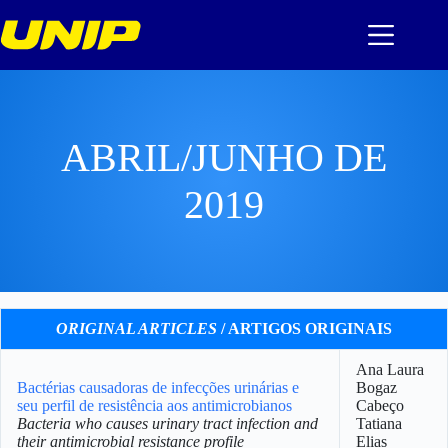
Pular
para
o
conteúdo
ABRIL/JUNHO DE
2019
ORIGINAL ARTICLES
/ ARTIGOS ORIGINAIS
Ana Laura
Bactérias causadoras de infecções urinárias e
Bogaz
seu perfil de resistência aos antimicrobianos
Cabeço
Bacteria who causes urinary tract infection and
Tatiana
their antimicrobial resistance profile
Elias