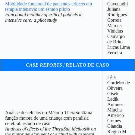
Mobilidade funcional de pacientes críticos em
Cavenaghi
terapia intensiva: um estudo piloto
Juliana
Functional mobility of critical patients in
Rodrigues
intensive care: a pilot study
Correia
Marcus
Vinícius
Camargo
de Brito
Lucas Lima
Ferreira
CASE REPORTS
/ RELATO DE CASO
Léia
Cordeiro de
Oliveira
Gisele
Ladik
Antunes
Miucha
Análise dos efeitos do Método TheraSuit® na
Américo
função motora de uma criança com paralisia
Gomes
cerebral: estudo de caso
Claudia
Analysis of effects of the TheraSuit Method® on
Regina M.
the motor development of a child with cerebral