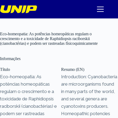
Pular
para
o
conteúdo
Eco-homeopatia: As potências homeopáticas regulam o
crescimento e a toxicidade de Raphidiopsis raciborskii
(cianobactérias) e podem ser rastreadas físicoquimicamente
Informações
Título
Resumo (EN)
Eco-homeopatia: As
Introduction: Cyanobacteria
potências homeopáticas
are microorganisms found
regulam o crescimento e a
in many parts of the world,
toxicidade de Raphidiopsis
and several genera are
raciborskii (cianobactérias) e
cyanotoxins producers.
podem ser rastreadas
Homeopathic potencies