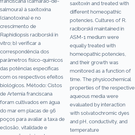
franciscana (camarão-de-
saxitoxin and treated with
salmoura) à saxitoxina
different homeopathic
(cianotoxina) e no
potencies. Cultures of R.
crescimento de
raciborskii maintained in
Raphidiopsis raciborskii in
ASM-1 medium were
vitro; b) verificar a
equally treated with
correspondência dos
homeopathic potencies,
parâmetros físico-químicos
and their growth was
das potências específicas
monitored as a function of
com os respectivos efeitos
time. The physicochemical
biológicos. Método: Cistos
properties of the respective
de Artemia franciscana
aqueous media were
foram cultivados em água
evaluated by interaction
do mar em placas de 96
with solvatochromic dyes
poços para avaliar a taxa de
and pH, conductivity, and
eclosão, vitalidade e
temperature