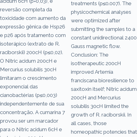
acidum 6cH (p=0,03), e
treatments (p≤0.007). The
reversão completa da
physicochemical analyses
toxicidade com aumento da
were optimized after
expressão gênica de Hsp26
submitting the samples to a
e p26 após tratamento com
constant unidirectional 2400
isoterápico (extrato de R.
Gauss magnetic flow.
raciborskii) 200cH (p≤0,02).
Conclusion: The
O Nitric acidum 200cH e
isotherapeutic 200cH
Mercurius solubilis 30cH
improved Artemia
limitaram o crescimento
franciscana bioresilience to
exponencial das
saxitoxin itself; Nitric acidum
cianobactérias (p≤0,003)
200cH and Mercurius
independentemente de sua
solubilis 30cH limited the
concentração. A cumarina 7
growth of R. raciborskii. In
provou ser um marcador
all cases, those
para o Nitric acidum 6cH e
homeopathic potencies that