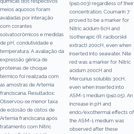
químicas dos respectivos
(p≤0.003) regardless of their
meios aquosos foram
concentration. Coumarin 7
avaliadas por interação
proved to be a marker for
com corantes
Nitric acidum 6cH and
solvatocrômicos e medidas
Isotherapic (R. raciborskii
de pH, condutividade e
extract) 200cH, even when
temperatura. A avaliação da
inserted into seawater. Nile
expressão gênica de
red was a marker for Nitric
proteínas de choque
acidum 200cH and
térmico foi realizada com
Mercurius solubilis 30cH,
as amostras de Artemia
even when inserted into
franciscana. Resultados:
ASM-1 medium (p≤0.05). An
Observou-se menor taxa
increase in pH and
de eclosão de cistos de
endo/exothermal effects of
Artemia franciscana após
the ASM-1 medium was
tratamento com Nitric
observed after these