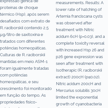
expressão gênica de
measurements. Results: A
proteínas de choque
lower rate of hatching of
térmico (Hsp), após serem
Artemia franciscana cysts
desafiados com extrato de
was observed after
R. raciborskii contendo 2,5
treatment with Nitric
µg/litro de saxitoxina e
acidum 6cH (p=0.03), and a
tratados com diferentes
complete toxicity reversal
potências homeopáticas.
with increased Hsp 26 and
Culturas de R. raciborskii
p26 gene expression was
mantidas em meio ASM-1
seen after treatment with
foram igualmente tratadas
Isotherapic (R. raciborskii
com potências
extract) 200cH (p≤0.02).
homeopáticas, e seu
Nitric acidum 200cH and
crescimento foi monitorado
Mercurius solubilis 30cH
em função do tempo. As
limited the exponential
propriedades físico-
growth of cyanobacteria