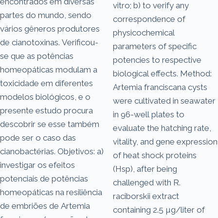
encontrados em diversas
vitro; b) to verify any
partes do mundo, sendo
correspondence of
vários gêneros produtores
physicochemical
de cianotoxinas. Verificou-
parameters of specific
se que as potências
potencies to respective
homeopáticas modulam a
biological effects. Method:
toxicidade em diferentes
Artemia franciscana cysts
modelos biológicos, e o
were cultivated in seawater
presente estudo procura
in 96-well plates to
descobrir se esse também
evaluate the hatching rate,
pode ser o caso das
vitality, and gene expression
cianobactérias. Objetivos: a)
of heat shock proteins
investigar os efeitos
(Hsp), after being
potenciais de potências
challenged with R.
homeopáticas na resiliência
raciborskii extract
de embriões de Artemia
containing 2.5 µg/liter of