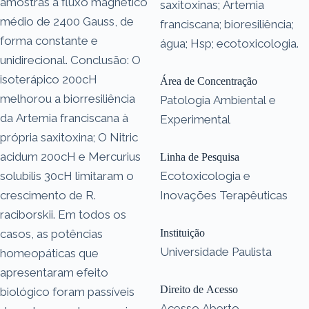
amostras a fluxo magnético
saxitoxinas; Artemia
médio de 2400 Gauss, de
franciscana; bioresiliência;
forma constante e
água; Hsp; ecotoxicologia.
unidirecional. Conclusão: O
isoterápico 200cH
Área de Concentração
melhorou a biorresiliência
Patologia Ambiental e
da Artemia franciscana à
Experimental
própria saxitoxina; O Nitric
acidum 200cH e Mercurius
Linha de Pesquisa
solubilis 30cH limitaram o
Ecotoxicologia e
crescimento de R.
Inovações Terapêuticas
raciborskii. Em todos os
casos, as potências
Instituição
Universidade Paulista
homeopáticas que
apresentaram efeito
Direito de Acesso
biológico foram passíveis
Acesso Aberto