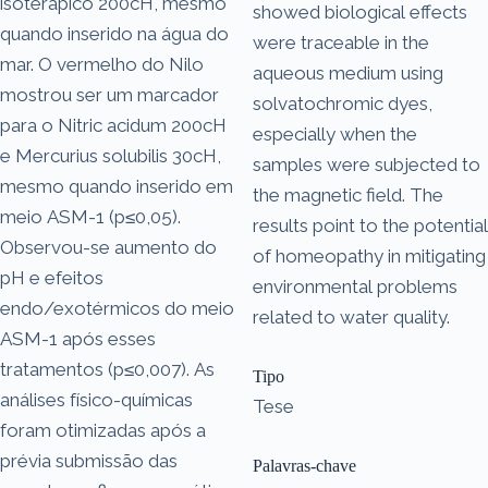
isoterápico 200cH, mesmo
showed biological effects
quando inserido na água do
were traceable in the
mar. O vermelho do Nilo
aqueous medium using
mostrou ser um marcador
solvatochromic dyes,
para o Nitric acidum 200cH
especially when the
e Mercurius solubilis 30cH,
samples were subjected to
mesmo quando inserido em
the magnetic field. The
meio ASM-1 (p≤0,05).
results point to the potential
Observou-se aumento do
of homeopathy in mitigating
pH e efeitos
environmental problems
endo/exotérmicos do meio
related to water quality.
ASM-1 após esses
tratamentos (p≤0,007). As
Tipo
análises físico-químicas
Tese
foram otimizadas após a
prévia submissão das
Palavras-chave