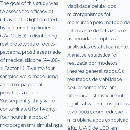
The goal of this study was
viabilidade celular dos
to assess the efficacy of
microrganismos foi
ultraviolet-C light emitted
mensurada pelo método do
by light emitting diodes
sal corante de tetrazólio e
(UV-C LED) in disinfecting
as densidades ópticas
real prototypes of oculo-
analisadas estatisticamente.
palpebral prostheses made
A análise estatística foi
of medical silicone (A-588-
realizada por modelos
1; Factor II). Twenty-four
lineares generalizados.Os
samples were made using
resultados de viabilidade
an oculo-palpebral
celular demonstraram
prosthesis model.
diferença estatisticamente
Subsequently, they were
significativa entre os grupos
contaminated for twenty-
(p<0,0001), com redução
four hours in a pool of
microbiana após exposição
microorganisms simulating a
à luz UV-C de LED, em