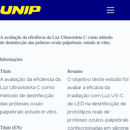
Pular
para
o
conteúdo
A avaliação da eficiência da Luz Ultravioleta C como método
de desinfecção das próteses oculo palpebrais: estudo in vitro.
Informações
Título
Resumo
A avaliação da eficiência da
O objetivo deste estudo foi
Luz Ultravioleta C como
avaliar a eficácia da
método de desinfecção
irradiação com Luz UV-C
das próteses oculo
de LED na desinfecção de
palpebrais: estudo in vitro.
protótipos reais de
próteses oculos-palpebrais
Título (EN)
confeccionadas em silicone