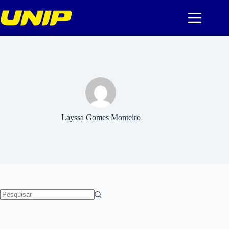
Pular
para
o
conteúdo
Layssa Gomes Monteiro
Sem
resultados