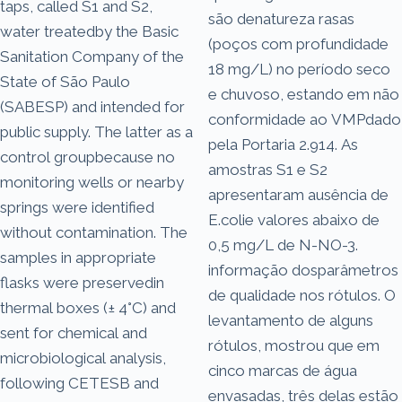
taps, called S1 and S2,
são denatureza rasas
water treatedby the Basic
(poços com profundidade
Sanitation Company of the
18 mg/L) no período seco
State of São Paulo
e chuvoso, estando em não
(SABESP) and intended for
conformidade ao VMPdado
public supply. The latter as a
pela Portaria 2.914. As
control groupbecause no
amostras S1 e S2
monitoring wells or nearby
apresentaram ausência de
springs were identified
E.colie valores abaixo de
without contamination. The
0,5 mg/L de N-NO-3.
samples in appropriate
informação dosparâmetros
flasks were preservedin
de qualidade nos rótulos. O
thermal boxes (± 4°C) and
levantamento de alguns
sent for chemical and
rótulos, mostrou que em
microbiological analysis,
cinco marcas de água
following CETESB and
envasadas, três delas estão