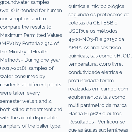
groundwater samples
química e microbiológica,
(wells) in-tended for human
seguindo os protocolos de
consumption, and to
coletas da CETESB e
compare the results to
USEPA e os métodos
Maximum Permitted Values
4500-NO3-B e 9215c da
(MPV) by Portaria 2.914 of
APHA. As análises físico-
the Ministry ofHealth.
químicas, tais como pH, OD,
Methods– During one year
temperatura, cloro livre,
(2017-2018), samples of
condutividade elétrica e
water consumed by
profundidade foram
residents at different points
realizadas em campo com
were taken every
equipamentos, tais como
semester:wells 1 and 2,
multi parâmetro da marca
both without treatment and
Hanna Hi 9828 e outros.
with the aid of disposable
Resultados– Verificou-se
samplers of the bailer type;
que as águas subterrâneas