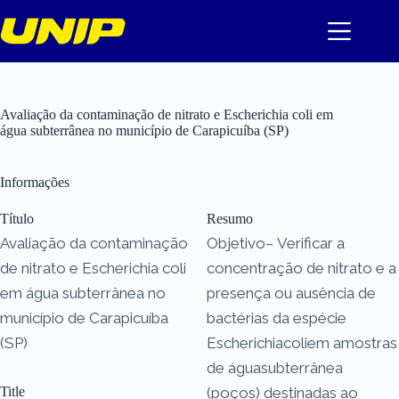
Pular
para
o
conteúdo
Avaliação da contaminação de nitrato e Escherichia coli em
água subterrânea no município de Carapicuíba (SP)
Informações
Título
Resumo
Avaliação da contaminação
Objetivo– Verificar a
de nitrato e Escherichia coli
concentração de nitrato e a
em água subterrânea no
presença ou ausência de
município de Carapicuíba
bactérias da espécie
(SP)
Escherichiacoliem amostras
de águasubterrânea
Title
(poços) destinadas ao