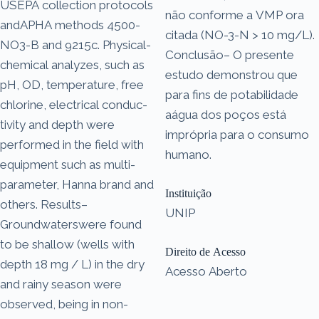
USEPA collection protocols
não conforme a VMP ora
andAPHA methods 4500-
citada (NO-3-N > 10 mg/L).
NO3-B and 9215c. Physical-
Conclusão– O presente
chemical analyzes, such as
estudo demonstrou que
pH, OD, temperature, free
para fins de potabilidade
chlorine, electrical conduc-
aágua dos poços está
tivity and depth were
imprópria para o consumo
performed in the field with
humano.
equipment such as multi-
parameter, Hanna brand and
Instituição
others. Results–
UNIP
Groundwaterswere found
to be shallow (wells with
Direito de Acesso
depth 18 mg / L) in the dry
Acesso Aberto
and rainy season were
observed, being in non-