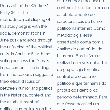
entre humor e política no
Rousseff, of the Workers'
contexto histórico, além do
Party (PT). The
estabelecimento de
methodological clipping of
características do humor
this study begins with the
político na internet. Como
social demonstrations in
metodologia, essa
June 2013 and ends through
dissertação conta com a
the unfolding of the political
Análise de conteúdo, de
crisis, in April 2016, with the
Laurence Bardin (2011),
voting process for Dilma's
realizada em seis episódios
impeachment. The findings
do grupo cuja temática
from the research suggest a
central era o cenário
theoretical discussion
político e que tenham sido
between humor and politics
produzidos dentro do
in the historical context and
período determinado. Para
the establishment of
que fosse possível um
political humor traits on the