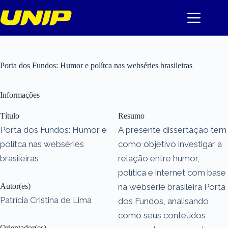
Pular
para
o
conteúdo
Porta dos Fundos: Humor e polítca nas webséries brasileiras
Informações
Título
Resumo
Porta dos Fundos: Humor e
A presente dissertação tem
polítca nas webséries
como objetivo investigar a
brasileiras
relação entre humor,
política e internet com base
Autor(es)
na websérie brasileira Porta
Patrícia Cristina de Lima
dos Fundos, analisando
como seus conteúdos
Orientador(es)