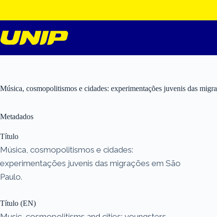
Pular
para
o
conteúdo
Música, cosmopolitismos e cidades: experimentações juvenis das migr
Metadados
Título
Música, cosmopolitismos e cidades:
experimentações juvenis das migrações em São
Paulo.
Título (EN)
Music, cosmopolitisms and cities: youngsters