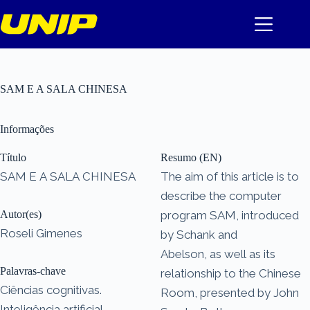
Pular
para
o
conteúdo
SAM E A SALA CHINESA
Informações
Título
Resumo (EN)
SAM E A SALA CHINESA
The aim of this article is to
describe the computer
Autor(es)
program SAM, introduced
Roseli Gimenes
by Schank and
Abelson, as well as its
Palavras-chave
relationship to the Chinese
Ciências cognitivas.
Room, presented by John
Inteligência artificial.