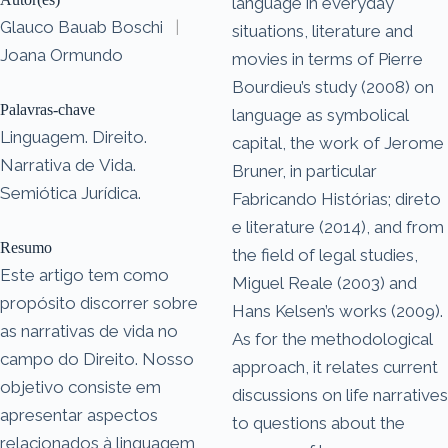
language in everyday
Glauco Bauab Boschi
|
situations, literature and
Joana Ormundo
movies in terms of Pierre
Bourdieu’s study (2008) on
Palavras-chave
language as symbolical
Linguagem. Direito.
capital, the work of Jerome
Narrativa de Vida.
Bruner, in particular
Semiótica Jurídica.
Fabricando Histórias; direto
e literature (2014), and from
Resumo
the field of legal studies,
Este artigo tem como
Miguel Reale (2003) and
propósito discorrer sobre
Hans Kelsen’s works (2009).
as narrativas de vida no
As for the methodological
campo do Direito. Nosso
approach, it relates current
objetivo consiste em
discussions on life narratives
apresentar aspectos
to questions about the
relacionados à linguagem