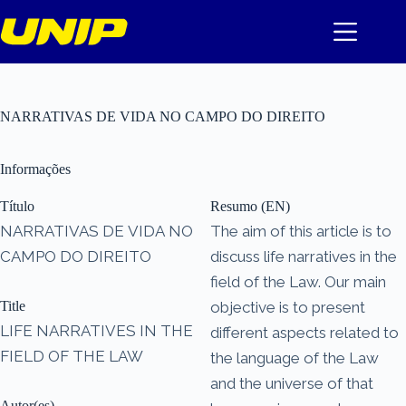
Pular
para
o
conteúdo
NARRATIVAS DE VIDA NO CAMPO DO DIREITO
Informações
Título
Resumo (EN)
NARRATIVAS DE VIDA NO
The aim of this article is to
CAMPO DO DIREITO
discuss life narratives in the
field of the Law. Our main
Title
objective is to present
LIFE NARRATIVES IN THE
different aspects related to
FIELD OF THE LAW
the language of the Law
and the universe of that
Autor(es)