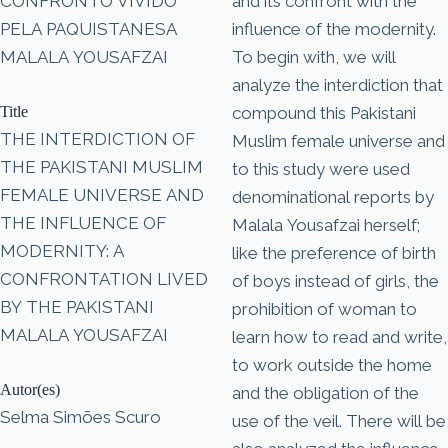
CONFRONTO VIVIDO
and its confront with the
PELA PAQUISTANESA
influence of the modernity.
MALALA YOUSAFZAI
To begin with, we will
analyze the interdiction that
Title
compound this Pakistani
THE INTERDICTION OF
Muslim female universe and
THE PAKISTANI MUSLIM
to this study were used
FEMALE UNIVERSE AND
denominational reports by
THE INFLUENCE OF
Malala Yousafzai herself;
MODERNITY: A
like the preference of birth
CONFRONTATION LIVED
of boys instead of girls, the
BY THE PAKISTANI
prohibition of woman to
MALALA YOUSAFZAI
learn how to read and write,
to work outside the home
Autor(es)
and the obligation of the
Selma Simões Scuro
use of the veil. There will be