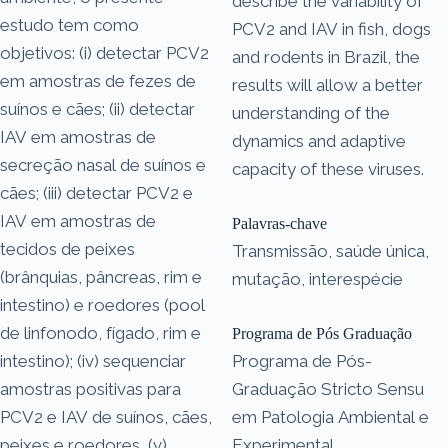
describe the variability of
estudo tem como
PCV2 and IAV in fish, dogs
objetivos: (i) detectar PCV2
and rodents in Brazil, the
em amostras de fezes de
results will allow a better
suínos e cães; (ii) detectar
understanding of the
IAV em amostras de
dynamics and adaptive
secreção nasal de suínos e
capacity of these viruses.
cães; (iii) detectar PCV2 e
IAV em amostras de
Palavras-chave
tecidos de peixes
Transmissão, saúde única,
(brânquias, pâncreas, rim e
mutação, interespécie
intestino) e roedores (pool
de linfonodo, fígado, rim e
Programa de Pós Graduação
intestino); (iv) sequenciar
Programa de Pós-
amostras positivas para
Graduação Stricto Sensu
PCV2 e IAV de suínos, cães,
em Patologia Ambiental e
peixes e roedores, (v)
Experimental