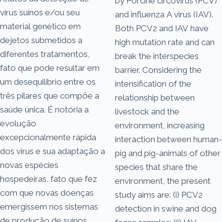
by Porcine circovirus (PCV)
vírus suínos e/ou seu
and influenza A virus (IAV).
material genético em
Both PCV2 and IAV have
dejetos submetidos a
high mutation rate and can
diferentes tratamentos,
break the interspecies
fato que pode resultar em
barrier. Considering the
um desequilíbrio entre os
intensification of the
três pilares que compõe a
relationship between
saúde única. É notória a
livestock and the
evolução
environment, increasing
excepcionalmente rápida
interaction between human-
dos vírus e sua adaptação a
pig and pig-animals of other
novas espécies
species that share the
hospedeiras, fato que fez
environment, the present
com que novas doenças
study aims are: (i) PCV2
emergissem nos sistemas
detection in swine and dog
de produção de suínos