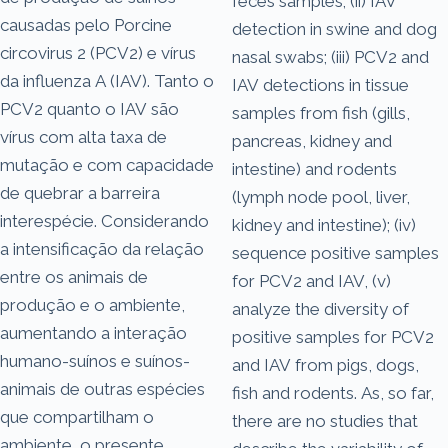
feces samples; (ii) IAV
causadas pelo Porcine
detection in swine and dog
circovirus 2 (PCV2) e vírus
nasal swabs; (iii) PCV2 and
da influenza A (IAV). Tanto o
IAV detections in tissue
PCV2 quanto o IAV são
samples from fish (gills,
vírus com alta taxa de
pancreas, kidney and
mutação e com capacidade
intestine) and rodents
de quebrar a barreira
(lymph node pool, liver,
interespécie. Considerando
kidney and intestine); (iv)
a intensificação da relação
sequence positive samples
entre os animais de
for PCV2 and IAV, (v)
produção e o ambiente,
analyze the diversity of
aumentando a interação
positive samples for PCV2
humano-suínos e suínos-
and IAV from pigs, dogs,
animais de outras espécies
fish and rodents. As, so far,
que compartilham o
there are no studies that
ambiente, o presente