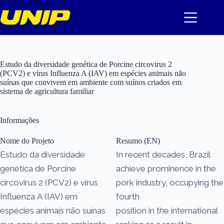
Pular
para
o
conteúdo
Estudo da diversidade genética de Porcine circovirus 2
(PCV2) e vírus Influenza A (IAV) em espécies animais não
suínas que convivem em ambiente com suínos criados em
sistema de agricultura familiar
Informações
Nome do Projeto
Resumo (EN)
Estudo da diversidade
In recent decades, Brazil
genética de Porcine
achieve prominence in the
circovirus 2 (PCV2) e vírus
pork industry, occupying the
Influenza A (IAV) em
fourth
espécies animais não suínas
position in the international