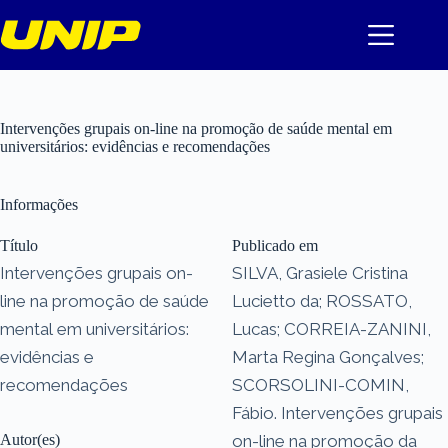
Pular
para
o
conteúdo
Intervenções grupais on-line na promoção de saúde mental em
universitários: evidências e recomendações
Informações
Título
Publicado em
Intervenções grupais on-
SILVA, Grasiele Cristina
line na promoção de saúde
Lucietto da; ROSSATO,
mental em universitários:
Lucas; CORREIA-ZANINI,
evidências e
Marta Regina Gonçalves;
recomendações
SCORSOLINI-COMIN,
Fábio. Intervenções grupais
Autor(es)
on-line na promoção da