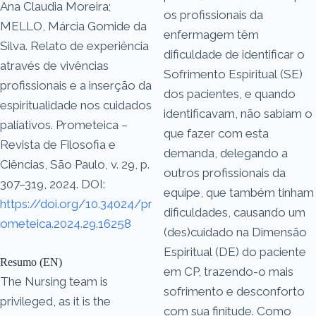
Ana Claudia Moreira;
os profissionais da
MELLO, Márcia Gomide da
enfermagem têm
Silva. Relato de experiência
dificuldade de identificar o
através de vivências
Sofrimento Espiritual (SE)
profissionais e a inserção da
dos pacientes, e quando
espiritualidade nos cuidados
identificavam, não sabiam o
paliativos. Prometeica –
que fazer com esta
Revista de Filosofia e
demanda, delegando a
Ciências, São Paulo, v. 29, p.
outros profissionais da
307–319, 2024. DOI:
equipe, que também tinham
https://doi.org/10.34024/pr
dificuldades, causando um
ometeica.2024.29.16258
(des)cuidado na Dimensão
Espiritual (DE) do paciente
Resumo (EN)
em CP, trazendo-o mais
The Nursing team is
sofrimento e desconforto
privileged, as it is the
com sua finitude. Como