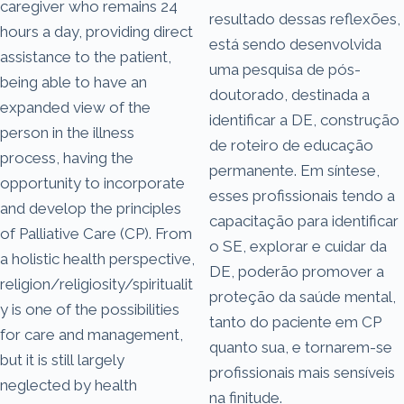
caregiver who remains 24
resultado dessas reflexões,
hours a day, providing direct
está sendo desenvolvida
assistance to the patient,
uma pesquisa de pós-
being able to have an
doutorado, destinada a
expanded view of the
identificar a DE, construção
person in the illness
de roteiro de educação
process, having the
permanente. Em síntese,
opportunity to incorporate
esses profissionais tendo a
and develop the principles
capacitação para identificar
of Palliative Care (CP). From
o SE, explorar e cuidar da
a holistic health perspective,
DE, poderão promover a
religion/religiosity/spiritualit
proteção da saúde mental,
y is one of the possibilities
tanto do paciente em CP
for care and management,
quanto sua, e tornarem-se
but it is still largely
profissionais mais sensíveis
neglected by health
na finitude.