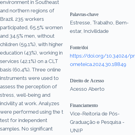
environment in Southeast
and northern regions of
Palavras-chave
Brazil. 235 workers
Estresse, Trabalho, Bem-
participated, 65.5% women
estar, Incivilidade
and 34.5% men, without
children (59.1%), with higher
Fonte/doi
education (43%), working in
https://doi.org/10.34024/pr
services (42.1%) on a CLT
ometeica.2024.30.18849
basis (60.4%). Three online
instruments were used to
Direito de Acesso
assess the perception of
Acesso Aberto
stress, well-being and
incivility at work. Analyzes
Financiamento
were performed using the t
Vice-Reitoria de Pós-
test for independent
Graduação e Pesquisa -
samples. No significant
UNIP