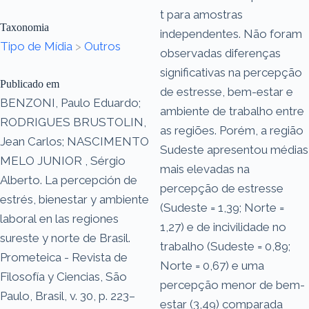
t para amostras
Taxonomia
independentes. Não foram
Tipo de Mídia
>
Outros
observadas diferenças
significativas na percepção
Publicado em
de estresse, bem-estar e
BENZONI, Paulo Eduardo;
ambiente de trabalho entre
RODRIGUES BRUSTOLIN,
as regiões. Porém, a região
Jean Carlos; NASCIMENTO
Sudeste apresentou médias
MELO JUNIOR , Sérgio
mais elevadas na
Alberto. La percepción de
percepção de estresse
estrés, bienestar y ambiente
(Sudeste = 1,39; Norte =
laboral en las regiones
1,27) e de incivilidade no
sureste y norte de Brasil.
trabalho (Sudeste = 0,89;
Prometeica - Revista de
Norte = 0,67) e uma
Filosofía y Ciencias, São
percepção menor de bem-
Paulo, Brasil, v. 30, p. 223–
estar (3,49) comparada