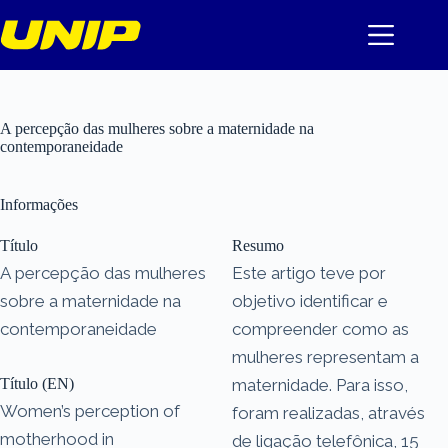
Pular
para
o
conteúdo
A percepção das mulheres sobre a maternidade na
contemporaneidade
Informações
Título
Resumo
A percepção das mulheres
Este artigo teve por
sobre a maternidade na
objetivo identificar e
contemporaneidade
compreender como as
mulheres representam a
Título (EN)
maternidade. Para isso,
Women’s perception of
foram realizadas, através
motherhood in
de ligação telefônica, 15