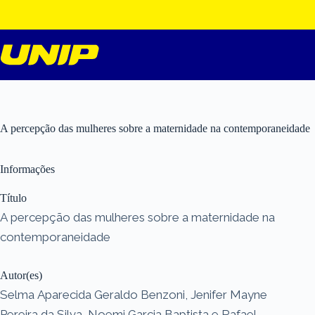
Pular
para
o
conteúdo
A percepção das mulheres sobre a maternidade na contemporaneidade
Informações
Título
A percepção das mulheres sobre a maternidade na
contemporaneidade
Autor(es)
Selma Aparecida Geraldo Benzoni, Jenifer Mayne
Pereira da Silva, Noemi Garcia Baptista e Rafael