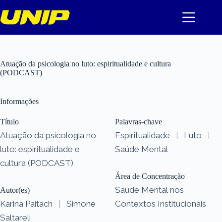
Pular
para
o
conteúdo
Atuação da psicologia no luto: espiritualidade e cultura
(PODCAST)
Informações
Título
Palavras-chave
Atuação da psicologia no
Espiritualidade
|
Luto
|
luto: espiritualidade e
Saúde Mental
cultura (PODCAST)
Área de Concentração
Saúde Mental nos
Autor(es)
Karina Paitach
|
Simone
Contextos Institucionais
Saltareli