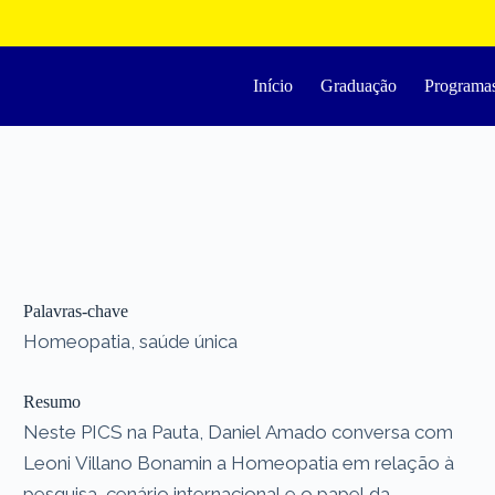
Início
Graduação
Programa
Palavras-chave
Homeopatia, saúde única
Resumo
Neste PICS na Pauta, Daniel Amado conversa com
Leoni Villano Bonamin a Homeopatia em relação à
pesquisa, cenário internacional e o papel da