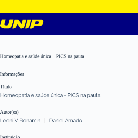
Pular
para
o
conteúdo
Homeopatia e saúde única – PICS na pauta
Informações
Título
Homeopatia e saúde única - PICS na pauta
Autor(es)
Leoni V Bonamin
|
Daniel Amado
Instituição