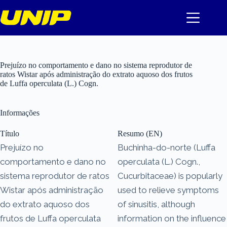
Pular
para
o
conteúdo
Prejuízo no comportamento e dano no sistema reprodutor de
ratos Wistar após administração do extrato aquoso dos frutos
de Luffa operculata (L.) Cogn.
Informações
Título
Resumo (EN)
Prejuízo no
Buchinha-do-norte (Luffa
comportamento e dano no
operculata (L.) Cogn.,
sistema reprodutor de ratos
Cucurbitaceae) is popularly
Wistar após administração
used to relieve symptoms
do extrato aquoso dos
of sinusitis, although
frutos de Luffa operculata
information on the influence