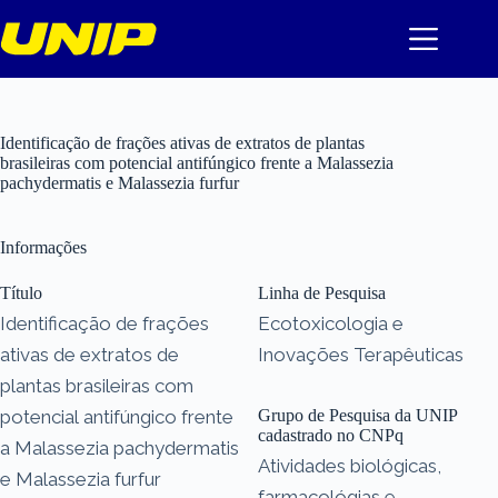
Pular
para
o
conteúdo
Identificação de frações ativas de extratos de plantas
brasileiras com potencial antifúngico frente a Malassezia
pachydermatis e Malassezia furfur
Informações
Título
Linha de Pesquisa
Identificação de frações
Ecotoxicologia e
ativas de extratos de
Inovações Terapêuticas
plantas brasileiras com
potencial antifúngico frente
Grupo de Pesquisa da UNIP
cadastrado no CNPq
a Malassezia pachydermatis
Atividades biológicas,
e Malassezia furfur
farmacológias e