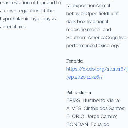
manifestation of fear and to
tal expositionAnimal
a down regulation of the
behaviorOpen fieldLight-
hypothalamic-hypophysis-
dark boxTraditional
adrenal axis.
medicine meso- and
Southern AmericaCognitive
performanceToxicology
Fonte/doi
https://dx.doi.org/10.1016/j
.jep.2020.113265
Publicado em
FRIAS, Humberto Vieira;
ALVES, Cinthia dos Santos;
FLÓRIO, Jorge Camilo;
BONDAN, Eduardo