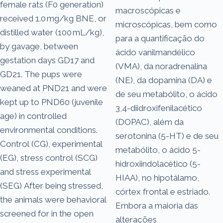
female rats (F0 generation)
macroscópicas e
received 1.0 mg/kg BNE, or
microscópicas, bem como
distilled water (100 mL/kg),
para a quantificação do
by gavage, between
ácido vanilmandélico
gestation days GD17 and
(VMA), da noradrenalina
GD21. The pups were
(NE), da dopamina (DA) e
weaned at PND21 and were
de seu metabólito, o ácido
kept up to PND60 (juvenile
3,4-diidroxifenilacético
age) in controlled
(DOPAC), além da
environmental conditions.
serotonina (5-HT) e de seu
Control (CG), experimental
metabólito, o ácido 5-
(EG), stress control (SCG)
hidroxiindolacético (5-
and stress experimental
HIAA), no hipotálamo,
(SEG) After being stressed,
córtex frontal e estriado.
the animals were behavioral
Embora a maioria das
screened for in the open
alterações