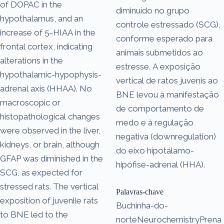
of DOPAC in the
diminuído no grupo
hypothalamus, and an
controle estressado (SCG),
increase of 5-HIAA in the
conforme esperado para
frontal cortex, indicating
animais submetidos ao
alterations in the
estresse. A exposição
hypothalamic-hypophysis-
vertical de ratos juvenis ao
adrenal axis (HHAA). No
BNE levou à manifestação
macroscopic or
de comportamento de
histopathological changes
medo e à regulação
were observed in the liver,
negativa (downregulation)
kidneys, or brain, although
do eixo hipotálamo-
GFAP was diminished in the
hipófise-adrenal (HHA).
SCG, as expected for
stressed rats. The vertical
Palavras-chave
exposition of juvenile rats
Buchinha-do-
to BNE led to the
norteNeurochemistryPrena