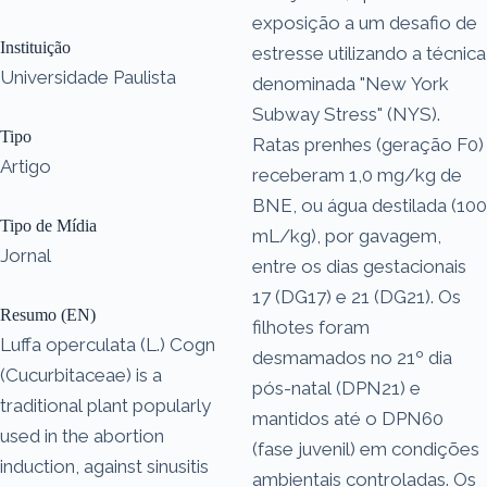
exposição a um desafio de
Instituição
estresse utilizando a técnica
Universidade Paulista
denominada "New York
Subway Stress" (NYS).
Tipo
Ratas prenhes (geração F0)
Artigo
receberam 1,0 mg/kg de
BNE, ou água destilada (100
Tipo de Mídia
mL/kg), por gavagem,
Jornal
entre os dias gestacionais
17 (DG17) e 21 (DG21). Os
Resumo (EN)
filhotes foram
Luffa operculata (L.) Cogn
desmamados no 21º dia
(Cucurbitaceae) is a
pós-natal (DPN21) e
traditional plant popularly
mantidos até o DPN60
used in the abortion
(fase juvenil) em condições
induction, against sinusitis
ambientais controladas. Os