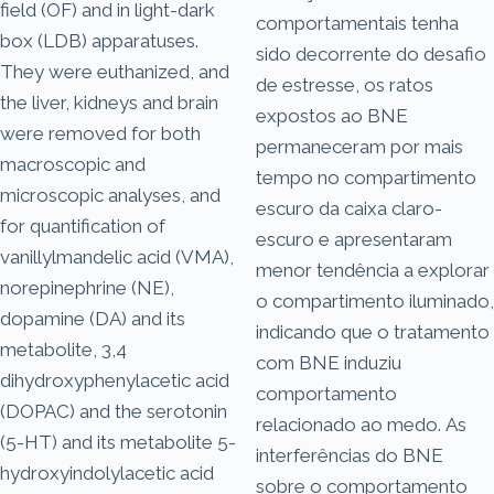
field (OF) and in light-dark
comportamentais tenha
box (LDB) apparatuses.
sido decorrente do desafio
They were euthanized, and
de estresse, os ratos
the liver, kidneys and brain
expostos ao BNE
were removed for both
permaneceram por mais
macroscopic and
tempo no compartimento
microscopic analyses, and
escuro da caixa claro-
for quantification of
escuro e apresentaram
vanillylmandelic acid (VMA),
menor tendência a explorar
norepinephrine (NE),
o compartimento iluminado,
dopamine (DA) and its
indicando que o tratamento
metabolite, 3,4
com BNE induziu
dihydroxyphenylacetic acid
comportamento
(DOPAC) and the serotonin
relacionado ao medo. As
(5-HT) and its metabolite 5-
interferências do BNE
hydroxyindolylacetic acid
sobre o comportamento