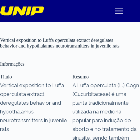
Pular
para
o
conteúdo
Vertical exposition to Luffa operculata extract deregulates
behavior and hypothalamus neurotransmitters in juvenile rats
Informações
Título
Resumo
Vertical exposition to Luffa
A Luffa operculata (L.) Cogn
operculata extract
(Cucurbitaceae) é uma
deregulates behavior and
planta tradicionalmente
hypothalamus
utilizada na medicina
neurotransmitters in juvenile
popular para indução do
rats
aborto e no tratamento da
sinusite, sendo também