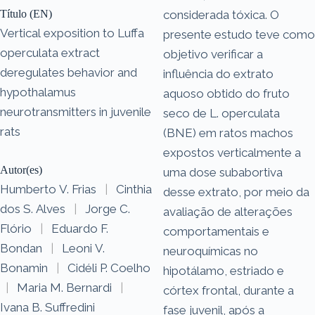
Título (EN)
considerada tóxica. O
Vertical exposition to Luffa
presente estudo teve como
operculata extract
objetivo verificar a
deregulates behavior and
influência do extrato
hypothalamus
aquoso obtido do fruto
neurotransmitters in juvenile
seco de L. operculata
rats
(BNE) em ratos machos
expostos verticalmente a
Autor(es)
uma dose subabortiva
Humberto V. Frias
|
Cinthia
desse extrato, por meio da
dos S. Alves
|
Jorge C.
avaliação de alterações
Flório
|
Eduardo F.
comportamentais e
Bondan
|
Leoni V.
neuroquímicas no
Bonamin
|
Cidéli P. Coelho
hipotálamo, estriado e
|
Maria M. Bernardi
|
córtex frontal, durante a
Ivana B. Suffredini
fase juvenil, após a