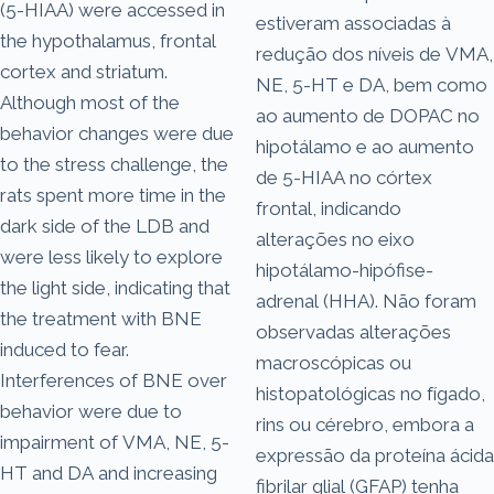
(5-HIAA) were accessed in
estiveram associadas à
the hypothalamus, frontal
redução dos níveis de VMA,
cortex and striatum.
NE, 5-HT e DA, bem como
Although most of the
ao aumento de DOPAC no
behavior changes were due
hipotálamo e ao aumento
to the stress challenge, the
de 5-HIAA no córtex
rats spent more time in the
frontal, indicando
dark side of the LDB and
alterações no eixo
were less likely to explore
hipotálamo-hipófise-
the light side, indicating that
adrenal (HHA). Não foram
the treatment with BNE
observadas alterações
induced to fear.
macroscópicas ou
Interferences of BNE over
histopatológicas no fígado,
behavior were due to
rins ou cérebro, embora a
impairment of VMA, NE, 5-
expressão da proteína ácida
HT and DA and increasing
fibrilar glial (GFAP) tenha