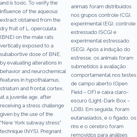
and is toxic. To verify the
animais foram distribuídos
influence of the aqueous
nos grupos controle (CG),
extract obtained from the
experimental (EG), controle
dry fruit of L. operculata
estressado (SCG) e
(BNE) on the male rats
experimental estressado
vertically exposed to a
(SEG). Após a indução do
subabortive dose of BNE,
estresse, os animais foram
by evaluating alterations in
submetidos à avaliação
behavior and neurochemical
comportamental nos testes
features in hypothalamus,
de campo aberto (Open
striatum and frontal cortex,
Field – OF) e caixa claro-
at a juvenile age, after
escuro (Light-Dark Box –
receiving a stress challenge
LDB). Em seguida, foram
given by the use of the
eutanasiados, e o fígado, os
“New York subway stress”
rins e o cérebro foram
technique (NYS). Pregnant
removidos para análises