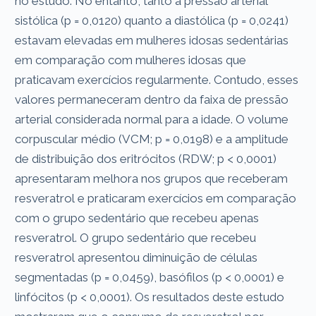
no estudo. No entanto, tanto a pressão arterial
sistólica (p = 0,0120) quanto a diastólica (p = 0,0241)
estavam elevadas em mulheres idosas sedentárias
em comparação com mulheres idosas que
praticavam exercícios regularmente. Contudo, esses
valores permaneceram dentro da faixa de pressão
arterial considerada normal para a idade. O volume
corpuscular médio (VCM; p = 0,0198) e a amplitude
de distribuição dos eritrócitos (RDW; p < 0,0001)
apresentaram melhora nos grupos que receberam
resveratrol e praticaram exercícios em comparação
com o grupo sedentário que recebeu apenas
resveratrol. O grupo sedentário que recebeu
resveratrol apresentou diminuição de células
segmentadas (p = 0,0459), basófilos (p < 0,0001) e
linfócitos (p < 0,0001). Os resultados deste estudo