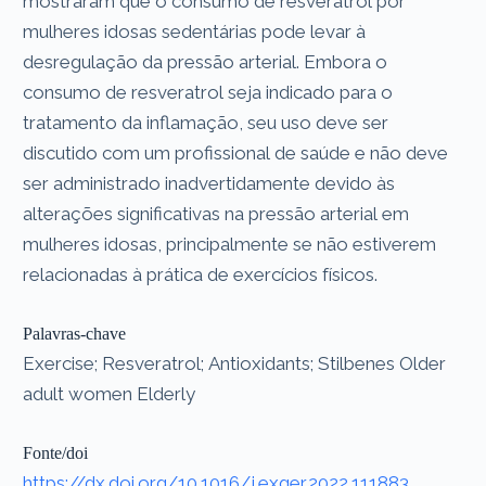
mostraram que o consumo de resveratrol por
mulheres idosas sedentárias pode levar à
desregulação da pressão arterial. Embora o
consumo de resveratrol seja indicado para o
tratamento da inflamação, seu uso deve ser
discutido com um profissional de saúde e não deve
ser administrado inadvertidamente devido às
alterações significativas na pressão arterial em
mulheres idosas, principalmente se não estiverem
relacionadas à prática de exercícios físicos.
Palavras-chave
Exercise; Resveratrol; Antioxidants; Stilbenes Older
adult women Elderly
Fonte/doi
https://dx.doi.org/10.1016/j.exger.2022.111883