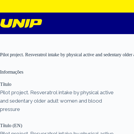
Pular
para
o
conteúdo
Pilot project. Resveratrol intake by physical active and sedentary old
Informações
Título
Pilot project. Resveratrol intake by physical active
and sedentary older adult women and blood
pressure
Título (EN)
Pilot project. Resveratrol intake by physical active