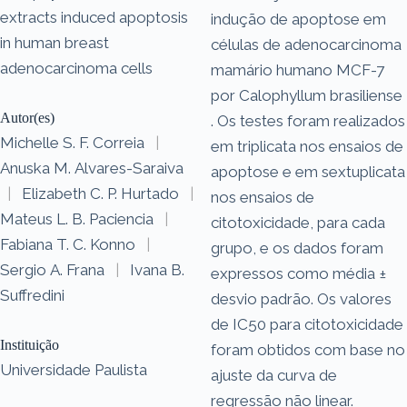
extracts induced apoptosis
indução de apoptose em
in human breast
células de adenocarcinoma
adenocarcinoma cells
mamário humano MCF-7
por Calophyllum brasiliense
Autor(es)
. Os testes foram realizados
Michelle S. F. Correia
|
em triplicata nos ensaios de
Anuska M. Alvares-Saraiva
apoptose e em sextuplicata
|
Elizabeth C. P. Hurtado
|
nos ensaios de
Mateus L. B. Paciencia
|
citotoxicidade, para cada
Fabiana T. C. Konno
|
grupo, e os dados foram
Sergio A. Frana
|
Ivana B.
expressos como média ±
Suffredini
desvio padrão. Os valores
de IC50 para citotoxicidade
Instituição
foram obtidos com base no
Universidade Paulista
ajuste da curva de
regressão não linear.