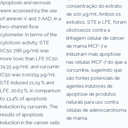
Apoptosis and necrosis
concentração do extrato
were accessed by the use
de 100 µg/ml. Ambos os
of annexin V and 7-AAD, in a
extratos, STE e LFE, foram
two-channel flow
citotóxicos contra a
cytometer. In terms of the
linhagem celular de câncer
cytotoxic activity, STE
de mama MCF-7 e
(IC50 7.86 µg/ml) was
induziram mais apoptose
more toxic than LFE (IC50
nas células MCF-7 do que a
74.35 µg/ml), and curcumin
curcumina, sugerindo que
IC50 was 0.00159 µg/ml.
são fontes potenciais de
STE induced 21.19 % and
agentes indutores de
LFE, 20.63 %, in comparison
apoptose de produtos
to 13.4% of apoptosis
naturais para uso contra
induction by curcumin. The
células de adenocarcinoma
results of apoptosis
de mama.
induction in the cancer cells