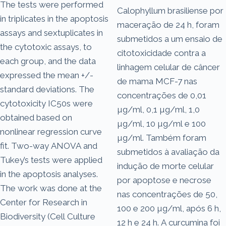
The tests were performed
Calophyllum brasiliense por
in triplicates in the apoptosis
maceração de 24 h, foram
assays and sextuplicates in
submetidos a um ensaio de
the cytotoxic assays, to
citotoxicidade contra a
each group, and the data
linhagem celular de câncer
expressed the mean +/-
de mama MCF-7 nas
standard deviations. The
concentrações de 0,01
cytotoxicity IC50s were
µg/ml, 0,1 µg/ml, 1,0
obtained based on
µg/ml, 10 µg/ml e 100
nonlinear regression curve
µg/ml. Também foram
fit. Two-way ANOVA and
submetidos à avaliação da
Tukey’s tests were applied
indução de morte celular
in the apoptosis analyses.
por apoptose e necrose
The work was done at the
nas concentrações de 50,
Center for Research in
100 e 200 µg/ml, após 6 h,
Biodiversity (Cell Culture
12 h e 24 h. A curcumina foi