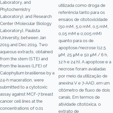
Laboratory, and
utilizada como droga de
Phytochemistry
referência tanto para os
Laboratory), and Research
ensaios de citotoxicidade
Center (Molecular Biology
(50 mM, 5,0 mM, 0,5 mM,
Laboratory), Paulista
0,05 mM e 0,005 mM)
University, between Jan
quanto para os de
2019 and Dec 2019. Two
apoptose/necrose (12,5
aqueous extracts, obtained
μM, 25 μM e 50 μM / 6 h,
from the stem (STE) and
12 h e 24 h). A apoptose e a
from the leaves (LFE) of
necrose foram avaliadas
Calophyllum brasiliense by a
por meio da utilização de
24-h maceration, were
anexina V e 7-AAD, em um
submitted to a cytotoxic
citômetro de fluxo de dois
assay against MCF-7 breast
canais. Em termos de
cancer cell lines at the
atividade citotóxica, o
concentrations of 0.01
extrato de