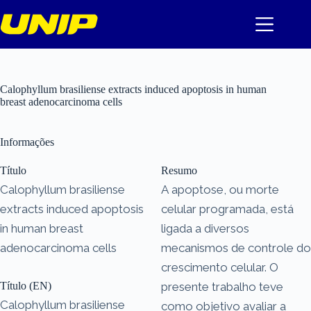
Pular
para
o
conteúdo
Calophyllum brasiliense extracts induced apoptosis in human
breast adenocarcinoma cells
Informações
Título
Resumo
Calophyllum brasiliense
A apoptose, ou morte
extracts induced apoptosis
celular programada, está
in human breast
ligada a diversos
adenocarcinoma cells
mecanismos de controle do
crescimento celular. O
Título (EN)
presente trabalho teve
Calophyllum brasiliense
como objetivo avaliar a