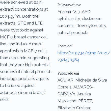
were achieved at 24 h,
Palavras-chave
extract concentrations at
Annexin V, 7-AAD,
100 µg/ml. Both the
cytotoxicity, clusiaceae,
extracts, STE and LFE,
curcumin, flow cytometry,
were cytotoxic against
natural products
MCF-7 breast cancer cell
line, and induced more
Fonte/doi
apoptosis in MCF-7 cells
http://10.9734/ejmp/2021/
than curcumin, suggesting
v32i430384
that they are high potential
sources of natural product-
Publicado em
inducing apoptosis agents
AGUIAR, Michelle da Silva
to be used against
Correia; ALVARES-
adenocarcinoma breast
SARAIVA, Anuska
cells.
Marcelino; PÉREZ,
Elizabeth Cristina;