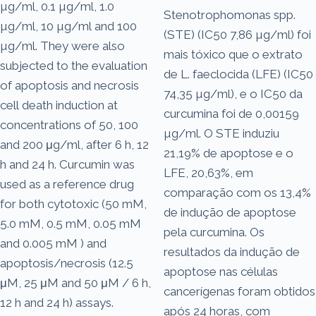
µg/ml, 0.1 µg/ml, 1.0
Stenotrophomonas spp.
µg/ml, 10 µg/ml and 100
(STE) (IC50 7,86 µg/ml) foi
µg/ml. They were also
mais tóxico que o extrato
subjected to the evaluation
de L. faeclocida (LFE) (IC50
of apoptosis and necrosis
74,35 µg/ml), e o IC50 da
cell death induction at
curcumina foi de 0,00159
concentrations of 50, 100
µg/ml. O STE induziu
and 200 μg/ml, after 6 h, 12
21,19% de apoptose e o
h and 24 h. Curcumin was
LFE, 20,63%, em
used as a reference drug
comparação com os 13,4%
for both cytotoxic (50 mM,
de indução de apoptose
5.0 mM, 0.5 mM, 0.05 mM
pela curcumina. Os
and 0.005 mM ) and
resultados da indução de
apoptosis/necrosis (12.5
apoptose nas células
μM, 25 μM and 50 μM / 6 h,
cancerígenas foram obtidos
12 h and 24 h) assays.
após 24 horas, com