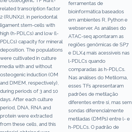
the osteogenic TF Runt-
ferramentas de
related transcription factor
bioinformática baseados
2 (RUNX2), in periodontal
em ambientes R, Python e
ligament stem-cells with
webserver. As análises do
high (h-PDLCs) and low (l-
ATAC-seq apontaram as
PDLCs) capacity for mineral
regiões genômicas de SP7
deposition. The populations
e DLX4 mais acessíveis nas
were cultivated in culture
l-PDLCs quando
media with and without
comparadas às h-PDLCs.
osteogenic induction (OM
Nas análises do Metiloma,
and DMEM, respectively),
esses TFs apresentaram
during periods of 3 and 10
padrões de metilação
days. After each culture
diferentes entre si, mas sem
period, DNA, RNA and
sondas diferencialmente
protein were extracted
metiladas (DMPs) entre l- e
from these cells, and this
h-PDLCs. O padrão de