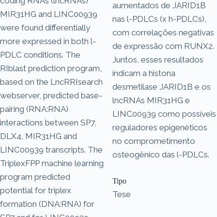
coding RNAs (lncRNAs)
aumentados de JARID1B
MIR31HG and LINC00939
nas l-PDLCs (x h-PDLCs),
were found differentially
com correlações negativas
more expressed in both l-
de expressão com RUNX2.
PDLC conditions. The
Juntos, esses resultados
RIblast prediction program,
indicam a histona
based on the LncRRIsearch
desmetilase JARID1B e os
webserver, predicted base-
lncRNAs MIR31HG e
pairing (RNA:RNA)
LINC00939 como possíveis
interactions between SP7,
reguladores epigenéticos
DLX4, MIR31HG and
no comprometimento
LINC00939 transcripts. The
osteogênico das l-PDLCs.
TriplexFPP machine learning
program predicted
Tipo
potential for triplex
Tese
formation (DNA:RNA) for