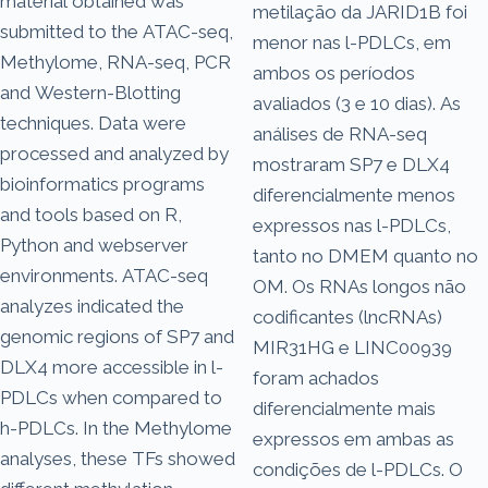
material obtained was
metilação da JARID1B foi
submitted to the ATAC-seq,
menor nas l-PDLCs, em
Methylome, RNA-seq, PCR
ambos os períodos
and Western-Blotting
avaliados (3 e 10 dias). As
techniques. Data were
análises de RNA-seq
processed and analyzed by
mostraram SP7 e DLX4
bioinformatics programs
diferencialmente menos
and tools based on R,
expressos nas l-PDLCs,
Python and webserver
tanto no DMEM quanto no
environments. ATAC-seq
OM. Os RNAs longos não
analyzes indicated the
codificantes (lncRNAs)
genomic regions of SP7 and
MIR31HG e LINC00939
DLX4 more accessible in l-
foram achados
PDLCs when compared to
diferencialmente mais
h-PDLCs. In the Methylome
expressos em ambas as
analyses, these TFs showed
condições de l-PDLCs. O