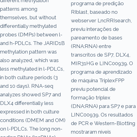
different methylation
programa de predição
patterns among
RIblast, baseado no
themselves, but without
webserver LncRRIsearch,
differentially methylated
previu interações de
probes (DMPs) between l-
pareamento de bases
and h-PDLCs. The JARID1B
(RNA:RNA) entre
methylation pattern was
transcritos de SP7, DLX4,
also analyzed, which was
MIR31HG e LINC00939. O
less methylated in l-PDLCs,
programa de aprendizado
in both culture periods (3
de máquina TriplexFPP
and 10 days). RNA-seq
previu potencial de
analyzes showed SP7 and
formação triplex
DLX4 differentially less
(DNA:RNA) para SP7 e para
expressed in both culture
LINC00939. Os resultados
conditions (DMEM and OM)
de PCR e Western-Blotting
on l-PDLCs. The long non-
mostraram níveis