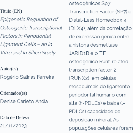
osteogênicos Sp7
Título (EN)
Transcription Factor (SP7) e
Epigenetic Regulation of
Distal-Less Homeobox 4
Osteogenic Transcriptional
(DLX4), além da correlação
Factors in Periodontal
de expressão gênica entre
Ligament Cells – an In
a histona desmetilase
Vitro and In Silico Study.
JARID1B e o TF
osteogênico Runt-related
Autor(es)
transcription factor 2
Rogério Salinas Ferreira
(RUNX2), em células
mesequimais do ligamento
Orientador(es)
periodontal humano com
Denise Carleto Andia
alta (h-PDLCs) e baixa (l-
PDLCs) capacidade de
Data de Defesa
deposição mineral. As
21/11/2023
populações celulares foram