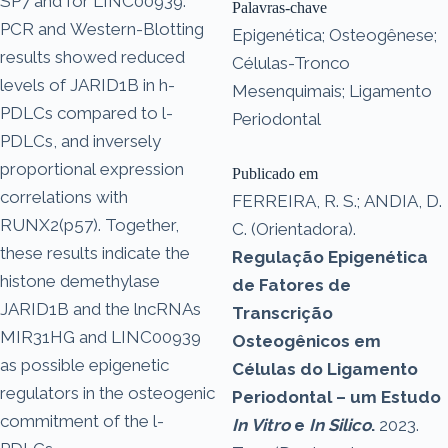
SP7 and for LINC00939.
Palavras-chave
PCR and Western-Blotting
Epigenética; Osteogênese;
results showed reduced
Células-Tronco
levels of JARID1B in h-
Mesenquimais; Ligamento
PDLCs compared to l-
Periodontal
PDLCs, and inversely
proportional expression
Publicado em
correlations with
FERREIRA, R. S.; ANDIA, D.
RUNX2(p57). Together,
C. (Orientadora).
these results indicate the
Regulação Epigenética
histone demethylase
de Fatores de
JARID1B and the lncRNAs
Transcrição
MIR31HG and LINC00939
Osteogênicos em
as possible epigenetic
Células do Ligamento
regulators in the osteogenic
Periodontal – um Estudo
commitment of the l-
In Vitro
e
In Silico
.
2023.