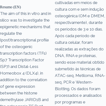
cultivadas em meios de
Resumo (EN)
cultura com e sem indução
The aim of this in vitro and in
osteogênica (OM e DMEM,
silico was to investigate the
respectivamente), durante
epigenetic mechanisms that
os períodos de 3 e 10 dias.
regulate the
Após cada período de
(post)transcriptional profile
cultura celular, foram
of the osteogenic
realizadas as extrações do
transcription factors (TFs)
DNA, RNA e proteínas,
Sp7 Transcription Factor
sendo esse material obtido
(SP7) and Distal-Less
submetido às técnicas de
Homeobox 4 (DLX4), in
ATAC-seq, Metiloma, RNA-
addition to the correlation
seq, PCR e Western-
of gene expression
Blotting. Os dados foram
between the histone
processados e analisados
demethylase JARID1B and
por programas e