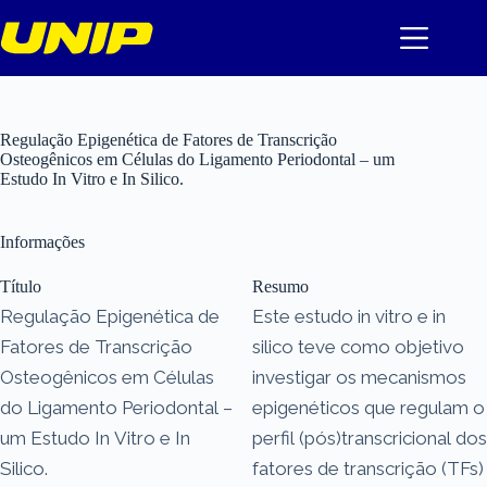
Pular
para
o
conteúdo
Regulação Epigenética de Fatores de Transcrição
Osteogênicos em Células do Ligamento Periodontal – um
Estudo In Vitro e In Silico.
Informações
Título
Resumo
Regulação Epigenética de
Este estudo in vitro e in
Fatores de Transcrição
silico teve como objetivo
Osteogênicos em Células
investigar os mecanismos
do Ligamento Periodontal –
epigenéticos que regulam o
um Estudo In Vitro e In
perfil (pós)transcricional dos
Silico.
fatores de transcrição (TFs)