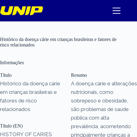
Pular
para
o
conteúdo
Histórico da doença cárie em crianças brasileiras e fatores de
risco relacionados
Informações
Título
Resumo
Histórico da doença cárie
A doença cárie e alterações
em crianças brasileiras e
nutricionais, como
fatores de risco
sobrepeso e obesidade,
relacionados
são problemas de saúde
pública com alta
Título (EN)
prevalência, acometendo
HISTORY OF CARIES
principalmente crianças a