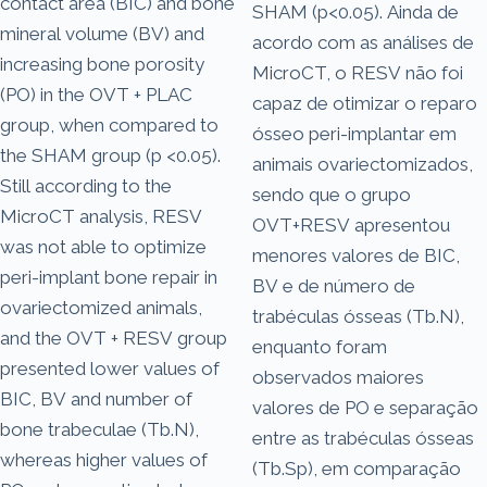
contact area (BIC) and bone
SHAM (p<0.05). Ainda de
mineral volume (BV) and
acordo com as análises de
increasing bone porosity
MicroCT, o RESV não foi
(PO) in the OVT + PLAC
capaz de otimizar o reparo
group, when compared to
ósseo peri-implantar em
the SHAM group (p <0.05).
animais ovariectomizados,
Still according to the
sendo que o grupo
MicroCT analysis, RESV
OVT+RESV apresentou
was not able to optimize
menores valores de BIC,
peri-implant bone repair in
BV e de número de
ovariectomized animals,
trabéculas ósseas (Tb.N),
and the OVT + RESV group
enquanto foram
presented lower values of
observados maiores
BIC, BV and number of
valores de PO e separação
bone trabeculae (Tb.N),
entre as trabéculas ósseas
whereas higher values of
(Tb.Sp), em comparação