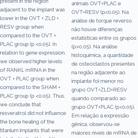
present in the region
animais OVT+PLAC e
adjacent to the implant was
OVT+RESV (p<0.05). Na
lower in the OVT + ZLD +
análise de torque reverso
RESV group when
não houve diferenças
compared to the OVT +
estatísticas entre os grupos
PLAC group (p <0.05). In
(p>0,05). Na análise
relation to gene expression,
histoquímica, a quantidade
we observed higher levels
de osteoclastos presentes
of RANKL mRNA in the
na região adjacente ao
OVT + PLAC group when
implante foi menor no
compared to the SHAM +
grupo OVT+ZLD+RESV
PLAC group (p <0.05). Thus,
quando comparado ao
we conclude that
grupo OVT+PLAC (p<0.05).
resveratrol did not influence
Em relação à expressão
the bone healing of the
gênica, observou-se
titanium implants that were
maiores níveis de mRNA de