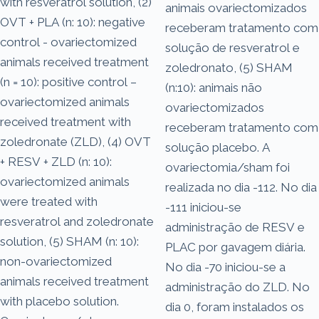
with resveratrol solution, (2)
animais ovariectomizados
OVT + PLA (n: 10): negative
receberam tratamento com
control - ovariectomized
solução de resveratrol e
animals received treatment
zoledronato, (5) SHAM
(n = 10): positive control –
(n:10): animais não
ovariectomized animals
ovariectomizados
received treatment with
receberam tratamento com
zoledronate (ZLD), (4) OVT
solução placebo. A
+ RESV + ZLD (n: 10):
ovariectomia/sham foi
ovariectomized animals
realizada no dia -112. No dia
were treated with
-111 iniciou-se
resveratrol and zoledronate
administração de RESV e
solution, (5) SHAM (n: 10):
PLAC por gavagem diária.
non-ovariectomized
No dia -70 iniciou-se a
animals received treatment
administração do ZLD. No
with placebo solution.
dia 0, foram instalados os