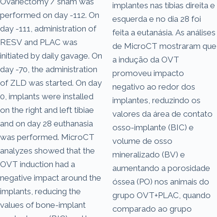
Ovariectomy / sham was
implantes nas tíbias direita e
performed on day -112. On
esquerda e no dia 28 foi
day -111, administration of
feita a eutanásia. As análises
RESV and PLAC was
de MicroCT mostraram que
initiated by daily gavage. On
a indução da OVT
day -70, the administration
promoveu impacto
of ZLD was started. On day
negativo ao redor dos
0, implants were installed
implantes, reduzindo os
on the right and left tibiae
valores da área de contato
and on day 28 euthanasia
osso-implante (BIC) e
was performed. MicroCT
volume de osso
analyzes showed that the
mineralizado (BV) e
OVT induction had a
aumentando a porosidade
negative impact around the
óssea (PO) nos animais do
implants, reducing the
grupo OVT+PLAC, quando
values of bone-implant
comparado ao grupo