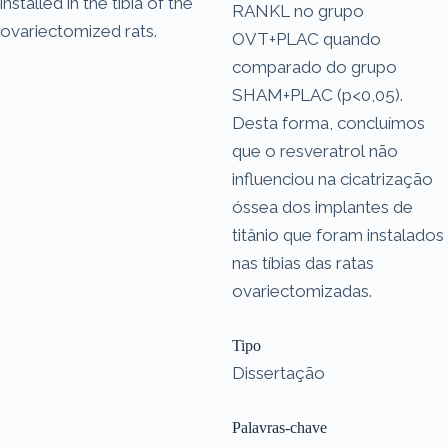
installed in the tibia of the
RANKL no grupo
ovariectomized rats.
OVT+PLAC quando
comparado do grupo
SHAM+PLAC (p<0,05).
Desta forma, concluímos
que o resveratrol não
influenciou na cicatrização
óssea dos implantes de
titânio que foram instalados
nas tíbias das ratas
ovariectomizadas.
Tipo
Dissertação
Palavras-chave