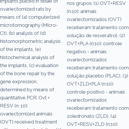
implants placed in tibiae of
nos grupos: (1) OVT+RESV
ovariectomized rats by
(n:10): animais
means of (a) computerized
ovariectomizados (OVT)
microtomography (Micro-
receberam tratamento com
Ct), (b) analysis of (d)
solução de resveratrol, (2)
histomorphometric analysis
OVT+PLA (n:10): controle
of the implants, (e)
negativo - animais
histochemical analysis of
ovariectomizados
the implants, (c) evaluation
receberam tratamento com
of the bone repair by the
solução placebo (PLAC), (3)
gene expression,
OVT+ZLD+PLA (n:10):
determined by means of
controle positivo - animais
quantitative PCR. Ovt +
ovariectomizados
RESV (n: 10):
receberam tratamento com
ovariectomized animals
zoledronato (ZLD), (4)
(OVT) received treatment
OVT+RESV+ZLD (n:10):