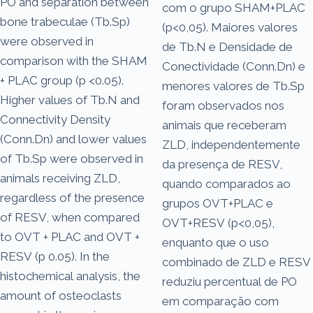
PO and separation between
com o grupo SHAM+PLAC
bone trabeculae (Tb.Sp)
(p<0,05). Maiores valores
were observed in
de Tb.N e Densidade de
comparison with the SHAM
Conectividade (Conn.Dn) e
+ PLAC group (p <0.05).
menores valores de Tb.Sp
Higher values of Tb.N and
foram observados nos
Connectivity Density
animais que receberam
(Conn.Dn) and lower values
ZLD, independentemente
of Tb.Sp were observed in
da presença de RESV,
animals receiving ZLD,
quando comparados ao
regardless of the presence
grupos OVT+PLAC e
of RESV, when compared
OVT+RESV (p<0,05),
to OVT + PLAC and OVT +
enquanto que o uso
RESV (p 0.05). In the
combinado de ZLD e RESV
histochemical analysis, the
reduziu percentual de PO
amount of osteoclasts
em comparação com