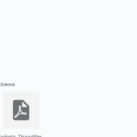
Anexos
odonto_ThiagoWes