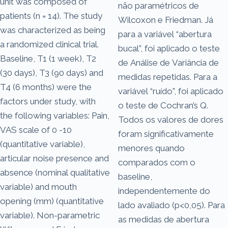
unit was composed of
não paramétricos de
patients (n = 14). The study
Wilcoxon e Friedman. Já
was characterized as being
para a variável “abertura
a randomized clinical trial.
bucal”, foi aplicado o teste
Baseline, T1 (1 week), T2
de Análise de Variância de
(30 days), T3 (90 days) and
medidas repetidas. Para a
T4 (6 months) were the
variável “ruído”, foi aplicado
factors under study, with
o teste de Cochran’s Q.
the following variables: Pain,
Todos os valores de dores
VAS scale of 0 -10
foram significativamente
(quantitative variable),
menores quando
articular noise presence and
comparados com o
absence (nominal qualitative
baseline,
variable) and mouth
independentemente do
opening (mm) (quantitative
lado avaliado (p<0,05). Para
variable). Non-parametric
as medidas de abertura